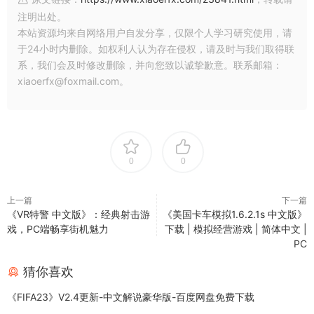
注明出处。
本站资源均来自网络用户自发分享，仅限个人学习研究使用，请
于24小时内删除。如权利人认为存在侵权，请及时与我们取得联
系，我们会及时修改删除，并向您致以诚挚歉意。联系邮箱：
xiaoerfx@foxmail.com。
0
0
上一篇
下一篇
《VR特警 中文版》：经典射击游
《美国卡车模拟1.6.2.1s 中文版》
戏，PC端畅享街机魅力
下载 | 模拟经营游戏 | 简体中文 |
PC
猜你喜欢
《FIFA23》V2.4更新-中文解说豪华版-百度网盘免费下载