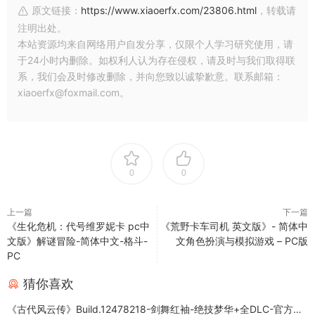
原文链接：
https://www.xiaoerfx.com/23806.html
，转载请
注明出处。
本站资源均来自网络用户自发分享，仅限个人学习研究使用，请
于24小时内删除。如权利人认为存在侵权，请及时与我们取得联
系，我们会及时修改删除，并向您致以诚挚歉意。联系邮箱：
xiaoerfx@foxmail.com。
0
0
上一篇
下一篇
《生化危机：代号维罗妮卡 pc中
《荒野卡车司机 英文版》- 简体中
文版》解谜冒险-简体中文-格斗-
文角色扮演与模拟游戏 – PC版
PC
猜你喜欢
《古代风云传》Build.12478218-剑舞红袖-绝技梦华+全DLC-官方中