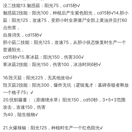
没二技能13.魅惑菇：阳光75，cd15秒√
魅惑菇2技能：阳光100，种植后产生紫色阳光，cd15秒√14.胆小
菇：阳光125，攻速75，变胆小时全屏僵尸全部上黄油并且打60
点伤害，
自身消失，cd15秒√
胆小菇二技能：阳光125，攻速75，从胆小状态恢复时生产一个
普通阳光，
cd15秒√15.寒冰菇：阳光150，伤害300√
寒冰菇2技能：阳光150，伤害100，冰冻时间6秒√
16.毁灭菇：阳光225，无其他改动√
毁灭菇2技能：阳光300，爆炸无坑（逻辑鬼才：墓碑吞噬者释放
一个格子75）√
20.忧郁藤蔓：（原缠绕水草）阳光150，cd50秒，3+5+3范围
攻击，攻速150，伤害
为40，陆生植物√
21.火爆辣椒：阳光125，种植时生产一个红色阳光√