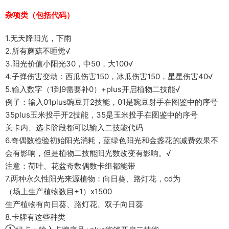
杂项类（包括代码）
1.无天降阳光，下雨
2.所有蘑菇不睡觉√
3.阳光价值小阳光30，中50，大100√
4.子弹伤害变动：西瓜伤害150，冰瓜伤害150，星星伤害40√
5.输入数字（1到9需要补0）+plus开启植物二技能√
例子：输入01plus豌豆开2技能，01是豌豆射手在图鉴中的序号
35plus玉米投手开2技能，35是玉米投手在图鉴中的序号
关卡内、选卡阶段都可以输入二技能代码
6.奇偶数检验初始阳光消耗，蓝绿色阳光和金盏花的减费效果不
会有影响，但是植物二技能阳光数改变有影响。√
注意：荷叶、花盆奇数偶数卡组都能带
7.两种永久性阳光来源植物：向日葵、路灯花，cd为
（场上生产植物数目+1）x1500
生产植物有向日葵、路灯花、双子向日葵
8.卡牌有这些种类