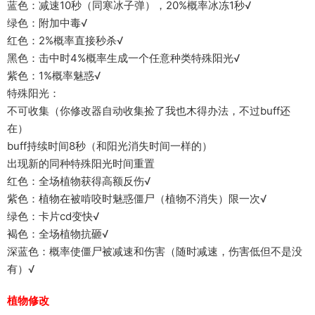
蓝色：减速10秒（同寒冰子弹），20%概率冰冻1秒√
绿色：附加中毒√
红色：2%概率直接秒杀√
黑色：击中时4%概率生成一个任意种类特殊阳光√
紫色：1%概率魅惑√
特殊阳光：
不可收集（你修改器自动收集捡了我也木得办法，不过buff还
在）
buff持续时间8秒（和阳光消失时间一样的）
出现新的同种特殊阳光时间重置
红色：全场植物获得高额反伤√
紫色：植物在被啃咬时魅惑僵尸（植物不消失）限一次√
绿色：卡片cd变快√
褐色：全场植物抗砸√
深蓝色：概率使僵尸被减速和伤害（随时减速，伤害低但不是没
有）√
植物修改