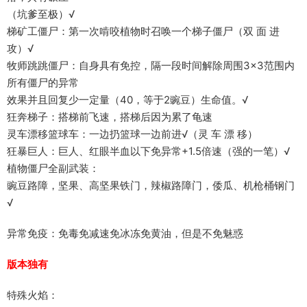
（坑爹至极）√
梯矿工僵尸：第一次啃咬植物时召唤一个梯子僵尸（双 面 进
攻）√
牧师跳跳僵尸：自身具有免控，隔一段时间解除周围3×3范围内
所有僵尸的异常
效果并且回复少一定量（40，等于2豌豆）生命值。√
狂奔梯子：搭梯前飞速，搭梯后因为累了龟速
灵车漂移篮球车：一边扔篮球一边前进√（灵 车 漂 移）
狂暴巨人：巨人、红眼半血以下免异常+1.5倍速（强的一笔）√
植物僵尸全副武装：
豌豆路障，坚果、高坚果铁门，辣椒路障门，倭瓜、机枪桶钢门
√
异常免疫：免毒免减速免冰冻免黄油，但是不免魅惑
版本独有
特殊火焰：