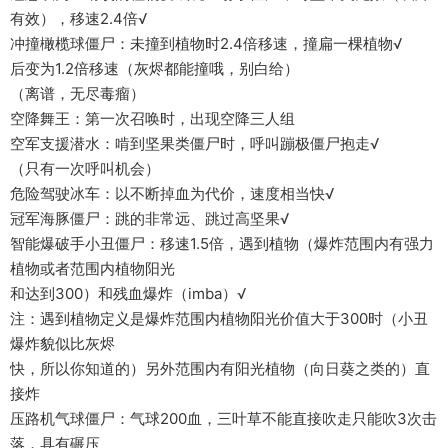
有效），移速2.4倍√
冲撞橄榄球僵尸：未撞到植物时2.4倍移速，撞扁一棵植物√
后变为1.2倍移速（灰烬都能撞哦，别白给）
（离谱，无尽毒瘤）
空降舞王：第一次召唤时，出现空降三人组
空军支援潜水：啃到坚果类僵尸时，呼叫蹦极僵尸抱走√
（只有一次呼叫机会）
危险驾驶冰车：以不断掉血为代价，速度相当快√
冠军海豚僵尸：跳的非常远、跳过高坚果√
智能爆破手小丑僵尸：移速1.5倍，遇到植物（爆炸范围内有强力
植物或者范围内植物阳光
和达到300）和残血爆炸（imba）√
注：遇到植物定义是爆炸范围内植物阳光价值大于300时（小丑
爆炸貌似比灰烬
快，所以你知道的）另外范围内有阳光植物（向日葵之类的）直
接炸
压路机气球僵尸：气球200血，三叶草不能直接吹走只能吹3次击
落，具有碾压