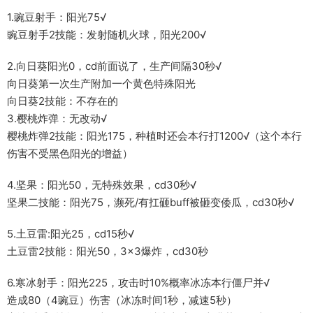
1.豌豆射手：阳光75√
豌豆射手2技能：发射随机火球，阳光200√
2.向日葵阳光0，cd前面说了，生产间隔30秒√
向日葵第一次生产附加一个黄色特殊阳光
向日葵2技能：不存在的
3.樱桃炸弹：无改动√
樱桃炸弹2技能：阳光175，种植时还会本行打1200√（这个本行
伤害不受黑色阳光的增益）
4.坚果：阳光50，无特殊效果，cd30秒√
坚果二技能：阳光75，濒死/有扛砸buff被砸变倭瓜，cd30秒√
5.土豆雷:阳光25，cd15秒√
土豆雷2技能：阳光50，3×3爆炸，cd30秒
6.寒冰射手：阳光225，攻击时10%概率冰冻本行僵尸并√
造成80（4豌豆）伤害（冰冻时间1秒，减速5秒）