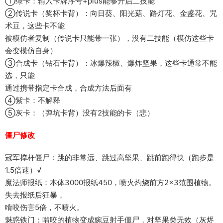
①绿卡：输入卡牌序号+plus能够开启二技能
②传说卡（奖杯卡背）：向日葵、阳光菇、路灯花、金盏花、咒
术豆，这些卡不能
被模仿者复制（传说卡只能带一张），没有二技能（模仿这些卡
会变模仿自身）
③合成卡（钻石卡背）：冰爆辣椒、爆炸坚果，这些卡通常不能
选，只能
通过携带指定卡合成，合成方法后面有
④紫卡：不解释
⑤灰卡：（弹坑卡背）没有2技能的卡（悲）
僵尸修改
冠军撑杆僵尸：跳的非常远、跳过高坚果、跳前跑得快（跑步是
1.5倍速）√
魔法师报纸：本体3000报纸450，喷火灼烧前方2×3范围植物。
失去报纸后狂暴，
啃咬伤害5倍，不喷火。
魅惑铁门：啃咬的植物变成豌豆射手僵尸，对坚果类无效（灰烬