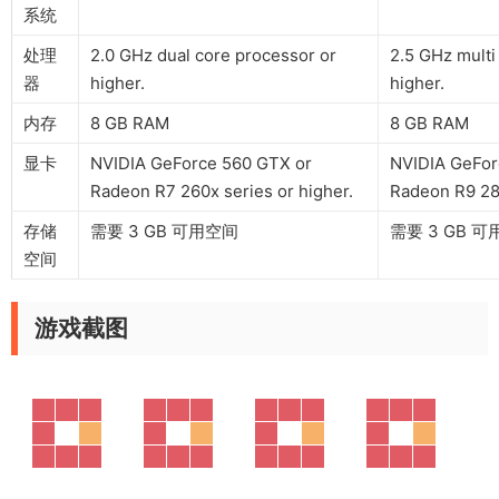
系统
处理
2.0 GHz dual core processor or
2.5 GHz multi
器
higher.
higher.
内存
8 GB RAM
8 GB RAM
显卡
NVIDIA GeForce 560 GTX or
NVIDIA GeFor
Radeon R7 260x series or higher.
Radeon R9 280
存储
需要 3 GB 可用空间
需要 3 GB 
空间
游戏截图