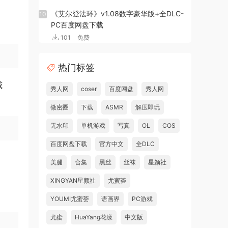
《艾尔登法环》v1.08数字豪华版+全DLC-
10
PC百度网盘下载
101
免费
热门标签
威
秀人网
coser
百度网盘
秀人网
微密圈
下载
ASMR
解压即玩
无水印
单机游戏
写真
OL
COS
百度网盘下载
官方中文
全DLC
美腿
合集
黑丝
丝袜
星颜社
XINGYAN星颜社
尤蜜荟
YOUMI尤蜜荟
语画界
PC游戏
尤蜜
HuaYang花漾
中文版