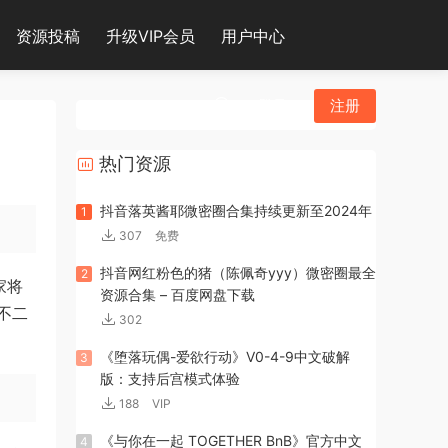
资源投稿
升级VIP会员
用户中心
登录
注册
热门资源
抖音落英酱耶微密圈合集持续更新至2024年
1
307
免费
抖音网红粉色的猪（陈佩奇yyy）微密圈最全
2
家将
资源合集 – 百度网盘下载
不二
302
《堕落玩偶-爱欲行动》V0-4-9中文破解
3
版：支持后宫模式体验
188
VIP
《与你在一起 TOGETHER BnB》官方中文
4