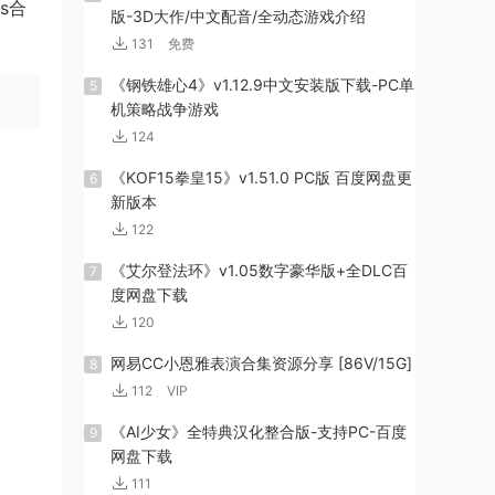
s合
版-3D大作/中文配音/全动态游戏介绍
。
131
免费
《钢铁雄心4》v1.12.9中文安装版下载-PC单
5
机策略战争游戏
124
《KOF15拳皇15》v1.51.0 PC版 百度网盘更
6
新版本
122
《艾尔登法环》v1.05数字豪华版+全DLC百
7
度网盘下载
120
网易CC小恩雅表演合集资源分享 [86V/15G]
8
112
VIP
《AI少女》全特典汉化整合版-支持PC-百度
9
网盘下载
111