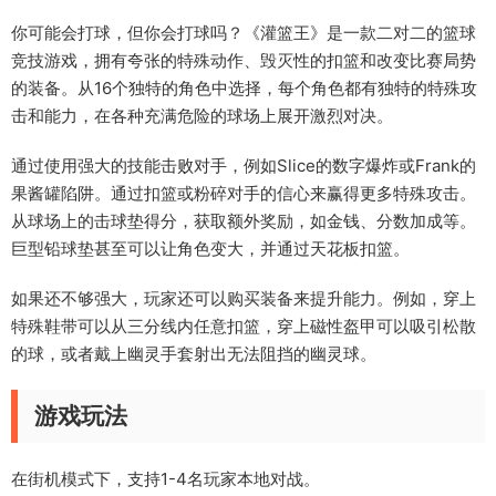
你可能会打球，但你会打球吗？《灌篮王》是一款二对二的篮球
竞技游戏，拥有夸张的特殊动作、毁灭性的扣篮和改变比赛局势
的装备。从16个独特的角色中选择，每个角色都有独特的特殊攻
击和能力，在各种充满危险的球场上展开激烈对决。
通过使用强大的技能击败对手，例如Slice的数字爆炸或Frank的
果酱罐陷阱。通过扣篮或粉碎对手的信心来赢得更多特殊攻击。
从球场上的击球垫得分，获取额外奖励，如金钱、分数加成等。
巨型铅球垫甚至可以让角色变大，并通过天花板扣篮。
如果还不够强大，玩家还可以购买装备来提升能力。例如，穿上
特殊鞋带可以从三分线内任意扣篮，穿上磁性盔甲可以吸引松散
的球，或者戴上幽灵手套射出无法阻挡的幽灵球。
游戏玩法
在街机模式下，支持1-4名玩家本地对战。