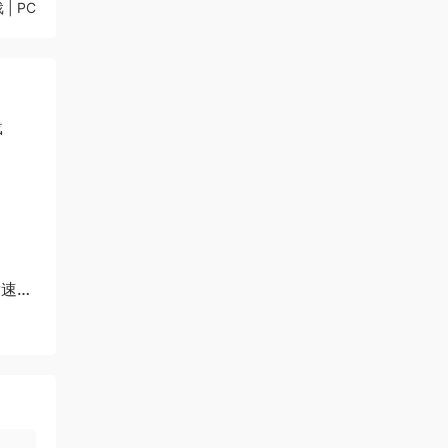
| PC
载
竞速游