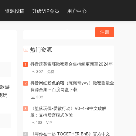
资源投稿
升级VIP会员
用户中心
登录
注册
热门资源
抖音落英酱耶微密圈合集持续更新至2024年
1
307
免费
抖音网红粉色的猪（陈佩奇yyy）微密圈最全
2
款游
资源合集 – 百度网盘下载
要玩
302
《堕落玩偶-爱欲行动》V0-4-9中文破解
3
版：支持后宫模式体验
188
VIP
《与你在一起 TOGETHER BnB》官方中文
4