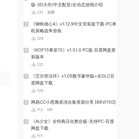
版-3D大作/中文配音/全动态游戏介绍
131
免费
《钢铁雄心4》v1.12.9中文安装版下载-PC单
5
机策略战争游戏
124
《KOF15拳皇15》v1.51.0 PC版 百度网盘更
6
新版本
122
《艾尔登法环》v1.05数字豪华版+全DLC百
7
度网盘下载
120
网易CC小恩雅表演合集资源分享 [86V/15G]
8
112
VIP
《AI少女》全特典汉化整合版-支持PC-百度
9
网盘下载
111