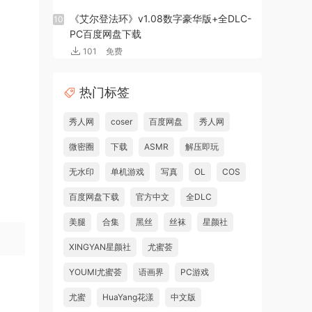
《艾尔登法环》v1.08数字豪华版+全DLC-
10
PC百度网盘下载
101
免费
热门标签
秀人网
coser
百度网盘
秀人网
微密圈
下载
ASMR
解压即玩
无水印
单机游戏
写真
OL
COS
百度网盘下载
官方中文
全DLC
美腿
合集
黑丝
丝袜
星颜社
XINGYAN星颜社
尤蜜荟
YOUMI尤蜜荟
语画界
PC游戏
尤蜜
HuaYang花漾
中文版