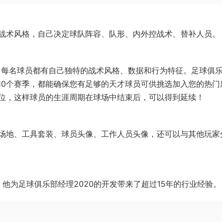
战术风格，自己决定球队阵容、队形、内外控战术、替补人员。
员，每名球员都有自己独特的战术风格、数据和行为特征。足球俱
是10个赛季，都能确保您有足够的天才球员可供挑选加入您的热门
位，这样球员的生涯周期在球场中结束后，可以得到延续！
场地、工具套装、球员头像、工作人员头像，还可以与其他玩家
练，他为足球俱乐部经理2020的开发带来了超过15年的行业经验。