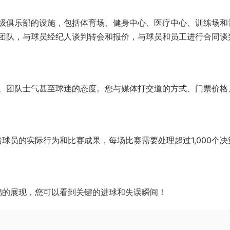
级俱乐部的设施，包括体育场、健身中心、医疗中心、训练场和
团队，与球员经纪人谈判转会和报价，与球员和员工进行合同谈
、团队士气甚至球迷的态度。您与媒体打交道的方式、门票价格
馈球员的实际行为和比赛成果，每场比赛需要处理超过1,000个决
锦的展现，您可以看到关键的进球和失误瞬间！