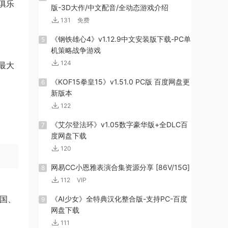
俱乐
版-3D大作/中文配音/全动态游戏介绍
131
免费
《钢铁雄心4》v1.12.9中文安装版下载-PC单
5
机策略战争游戏
124
最大
《KOF15拳皇15》v1.51.0 PC版 百度网盘更
6
新版本
122
《艾尔登法环》v1.05数字豪华版+全DLC百
7
度网盘下载
120
网易CC小恩雅表演合集资源分享 [86V/15G]
8
112
VIP
母国、
《AI少女》全特典汉化整合版-支持PC-百度
9
网盘下载
111