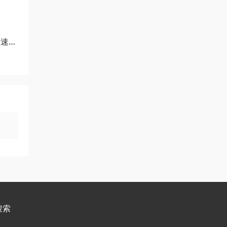
竞速游
搜索