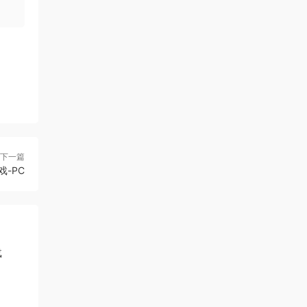
下一篇
-PC
载