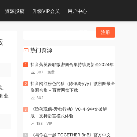
资源投稿
升级VIP会员
用户中心
登录
注册
版
热门资源
抖音落英酱耶微密圈合集持续更新至2024年
1
307
免费
抖音网红粉色的猪（陈佩奇yyy）微密圈最全
2
戏。
资源合集 – 百度网盘下载
商业
302
《堕落玩偶-爱欲行动》V0-4-9中文破解
3
版：支持后宫模式体验
188
VIP
《与你在一起 TOGETHER BnB》官方中文
4