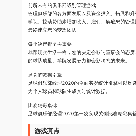
前所未有的俱乐部级别管理游戏
管理俱乐部的各方面发展以及资金投入。拓展和升
学院。拉动赞助来增加收入。雇佣、解雇您的管理
最终建立您的梦想团队。
每个决定都至关重要
就跟现实生活一样，您的决定会影响董事会的态度
的球队质量、学院发展潜力都会影响您的未来。
逼真的数据引擎
足球俱乐部经理2020的全面实况统计引擎可以反
为个人球员和球队生成实时统计数据。
比赛精彩集锦
足球俱乐部经理2020第一次实现关键比赛精彩集
游戏亮点