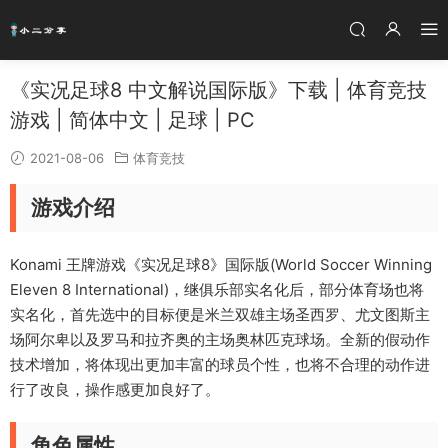
《实况足球8 中文解说国际版》下载 | 体育竞技
游戏 | 简体中文 | 足球 | PC
2021-08-06
体育竞技
游戏介绍
Konami 王牌游戏《实况足球8》国际版(World Soccer Winning
Eleven 8 International)，继俱乐部实名化后，部分体育场也将
实名化，首先选中的目标便是米兰双雄主场圣西罗、尤文图斯主
场阿尔卑以及罗马和拉齐奥的主场奥林匹克球场。全新的假动作
技术增加，将体现出更加丰富的球员个性，也将不合理的动作进
行了改良，操作感更加良好了。
角色属性