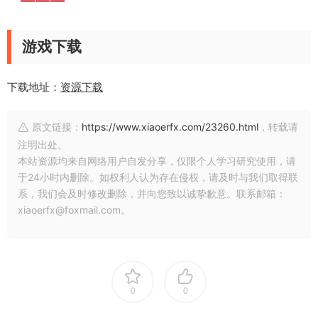
游戏下载
下载地址：
资源下载
原文链接：
https://www.xiaoerfx.com/23260.html
，转载请
注明出处。
本站资源均来自网络用户自发分享，仅限个人学习研究使用，请
于24小时内删除。如权利人认为存在侵权，请及时与我们取得联
系，我们会及时修改删除，并向您致以诚挚歉意。联系邮箱：
xiaoerfx@foxmail.com。
0
0