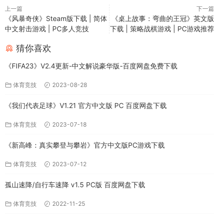
上一篇
下一篇
《风暴奇侠》Steam版下载 | 简体
《桌上故事：弯曲的王冠》英文版
中文射击游戏 | PC多人竞技
下载 | 策略战棋游戏 | PC游戏推荐
猜你喜欢
《FIFA23》V2.4更新-中文解说豪华版-百度网盘免费下载
体育竞技
2023-08-28
《我们代表足球》V1.21 官方中文版 PC 百度网盘下载
体育竞技
2023-07-18
《新高峰：真实攀登与攀岩》官方中文版PC游戏下载
体育竞技
2023-07-12
孤山速降/自行车速降 v1.5 PC版 百度网盘下载
体育竞技
2022-11-25