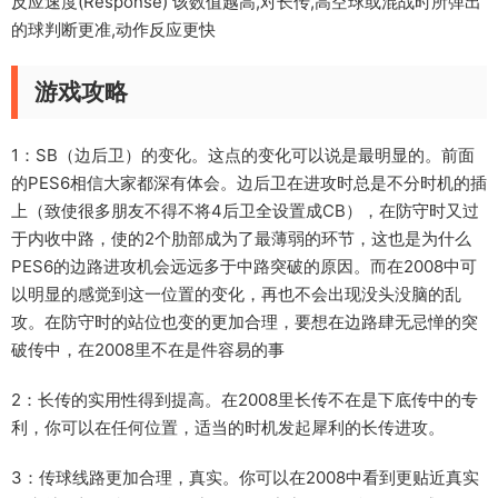
反应速度(Response) 该数值越高,对长传,高空球或混战时所弹出
的球判断更准,动作反应更快
游戏攻略
1：SB（边后卫）的变化。这点的变化可以说是最明显的。前面
的PES6相信大家都深有体会。边后卫在进攻时总是不分时机的插
上（致使很多朋友不得不将4后卫全设置成CB），在防守时又过
于内收中路，使的2个肋部成为了最薄弱的环节，这也是为什么
PES6的边路进攻机会远远多于中路突破的原因。而在2008中可
以明显的感觉到这一位置的变化，再也不会出现没头没脑的乱
攻。在防守时的站位也变的更加合理，要想在边路肆无忌惮的突
破传中，在2008里不在是件容易的事
2：长传的实用性得到提高。在2008里长传不在是下底传中的专
利，你可以在任何位置，适当的时机发起犀利的长传进攻。
3：传球线路更加合理，真实。你可以在2008中看到更贴近真实