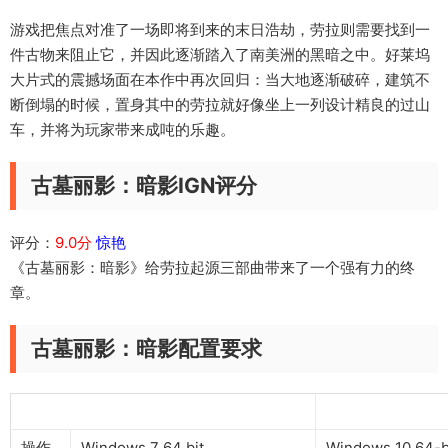
游戏把焦点对准了一场即将到来的末日浩劫，劳拉则需要找到一
件古物来阻止它，并因此逐渐踏入了南美洲的黑暗之中。好莱坞
大片式的震撼场面在本作中再次回归：当大地逐渐破碎，建筑不
断倒塌的时候，置身其中的劳拉就好像坐上一列设计精良的过山
车，并将为玩家带来成吨的乐趣。
古墓丽影：暗影IGN评分
评分：
9.0分
惊艳
《古墓丽影：暗影》给劳拉起源三部曲带来了一个强有力的终
章。
古墓丽影：暗影配置要求
最低配置
推
操作
Windows 7 64 bit
Windows 10 64-b