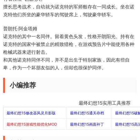
擅长思考战术，自幼就为诺克特的军师般存在一同成长。坐在诺
克特他们所坐的豪华轿车的驾驶席上，驾驶豪华轿车。
普朗托·阿金塔姆
诺克特的其中一名同伴。留着黄色头发，性格开朗阳光。持有在
诺克特的国家中被禁止的精致猎枪，在游戏预告片中能使用各种
枪械武器来进行射击。
和其他诺克特同伴不同，并不是出生于特别家族，因此有些自
卑，作为一个坏朋友似的人，但却也很保护同伴。
小编推荐
最终幻想15实用工具推荐
最终幻想15修改器风灵月影版
最终幻想15通关存档
最终幻想15破
最终幻想15游戏性能优化MOD
最终幻想15画面补丁
最终幻想15高