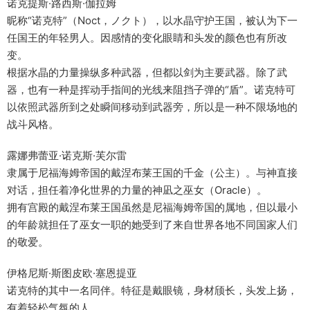
诺克提斯·路西斯·伽拉姆
昵称“诺克特”（Noct，ノクト），以水晶守护王国，被认为下一
任国王的年轻男人。因感情的变化眼睛和头发的颜色也有所改
变。
根据水晶的力量操纵多种武器，但都以剑为主要武器。除了武
器，也有一种是挥动手指间的光线来阻挡子弹的“盾”。诺克特可
以依照武器所到之处瞬间移动到武器旁，所以是一种不限场地的
战斗风格。
露娜弗蕾亚·诺克斯·芙尔雷
隶属于尼福海姆帝国的戴涅布莱王国的千金（公主）。与神直接
对话，担任着净化世界的力量的神凪之巫女（Oracle）。
拥有宫殿的戴涅布莱王国虽然是尼福海姆帝国的属地，但以最小
的年龄就担任了巫女一职的她受到了来自世界各地不同国家人们
的敬爱。
伊格尼斯·斯图皮欧·塞恩提亚
诺克特的其中一名同伴。特征是戴眼镜，身材颀长，头发上扬，
有着轻松气氛的人。