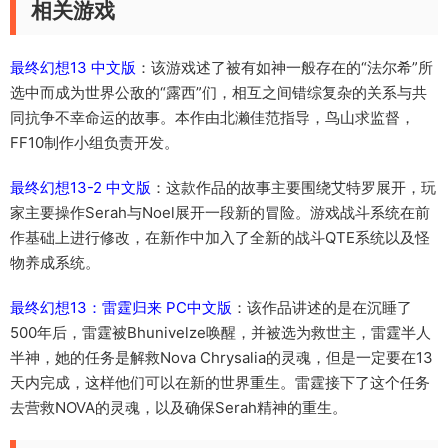
相关游戏
最终幻想13 中文版
：该游戏述了被有如神一般存在的“法尔希”所
选中而成为世界公敌的“露西”们，相互之间错综复杂的关系与共
同抗争不幸命运的故事。本作由北濑佳范指导，鸟山求监督，
FF10制作小组负责开发。
最终幻想13-2 中文版
：这款作品的故事主要围绕艾特罗展开，玩
家主要操作Serah与Noel展开一段新的冒险。游戏战斗系统在前
作基础上进行修改，在新作中加入了全新的战斗QTE系统以及怪
物养成系统。
最终幻想13：雷霆归来 PC中文版
：该作品讲述的是在沉睡了
500年后，雷霆被Bhunivelze唤醒，并被选为救世主，雷霆半人
半神，她的任务是解救Nova Chrysalia的灵魂，但是一定要在13
天内完成，这样他们可以在新的世界重生。雷霆接下了这个任务
去营救NOVA的灵魂，以及确保Serah精神的重生。