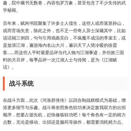
趣，院中藏书无数卷，内容包罗万象，甚至包含了不少失传的武
学秘籍。
百年来，赋闲书院聚集了许多士人儒生，这些人或而落第孙山，
或而官场失意，除此之外，也不乏一些奇人异士深藏其中，比如
说话颠三倒四，句句引用戏曲宾白，不疯魔不成活的李崖主，或
是放浪江湖，遍游海内名山大川，遍识天下人情冷暖的徐霞
客……而这些人平时最爱品评当代人物与江湖事迹，并仿效三国
时的月旦评，每季品评一次江湖人士与传闻，是为《江湖赋
话》。
战斗系统
在战斗方面，此次《河洛群侠传》以回合制战棋模式为基础，增
添更多细节与乐趣。战斗将依照角色轻功来决定敌我双方的出招
顺序，想要占据先机，赶快修炼轻功吧！每个角色有一定的精力
点数，无论是移动、出招还是服药等操作，都需要消耗精力点。