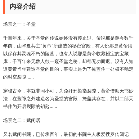
内容介绍
场景之一：圣堂
千百年来，关于圣堂的传说始终没有停止过。传说那是距今数千
年前，由华夏共主“黄帝”所建造的秘密宫殿，有人说那是黄帝用
以保存其灵魂不朽的陵墓，也有人说那是黄帝收藏祕宝的宝藏
库，千百年来无数人欲一窥圣堂之秘，却都无功而返。没有人知
道黄帝当年建造圣堂的目的，事实上是为了掩盖住一处极不稳定
的时空裂隙……
穿梭古今，本就非同小可，为免奸邪染指裂隙，黄帝借助天书妙
法，在裂隙之外建造名为圣堂的宫殿，掩盖其存在，并以二部天
书作为开启裂隙的钥匙……
场景之二：赋闲居
又名赋闲书院，已传承百年，最初的书院主人极爱搜罗传闻记