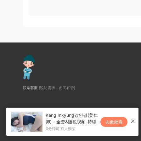
联系客服
(说明需求，勿问在否)
Kang Inkyung강인경(姜仁
卿) – 全套&随包视频-持续更
去瞅瞅看
新-【NO.001-NO.161 79G
3分钟前 有人购买
B】