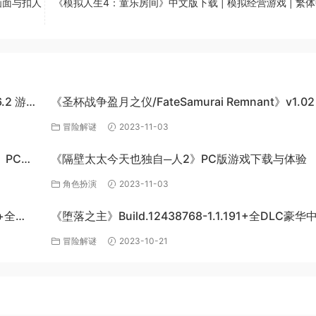
画面与扣人
《模拟人生4：童乐房间》中文版下载 | 模拟经营游戏 | 繁体
6.2 游戏
《圣杯战争盈月之仪/FateSamurai Remnant》v1.02
单机游戏下载
冒险解谜
2023-11-03
s》PC单
《隔壁太太今天也独自─人2》PC版游戏下载与体验
角色扮演
2023-11-03
+全
《堕落之主》Build.12438768-1.1.191+全DLC豪
下载
冒险解谜
2023-10-21