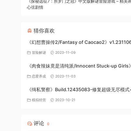
《探秘远征7：所罗门之冠》中文版解谜冒险游戏 – 精美
心弦剧情
猜你喜欢
《幻想曹操传2/Fantasy of Caocao2》v1.23110
下载与介绍
冒险解谜
2023-11-09
《肉食辣妹竟是清纯派/Innocent Stuck-up Girl
机游戏免费下载
恋爱养成
2023-11-03
《缉私警察》Build.12435083-修复超级无尽模式
DLC-官方中文-免费下载
模拟经营
2023-10-21
评论
0