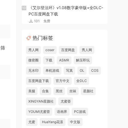
《艾尔登法环》v1.08数字豪华版+全DLC-
10
PC百度网盘下载
101
免费
热门标签
量筛
秀人网
coser
百度网盘
秀人网
微密圈
下载
ASMR
解压即玩
无水印
单机游戏
写真
OL
COS
百度网盘下载
官方中文
全DLC
美腿
合集
黑丝
丝袜
星颜社
XINGYAN星颜社
尤蜜荟
YOUMI尤蜜荟
语画界
PC游戏
尤蜜
HuaYang花漾
中文版