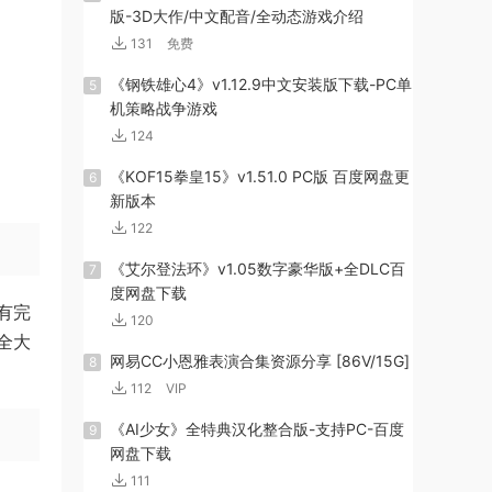
版-3D大作/中文配音/全动态游戏介绍
131
免费
《钢铁雄心4》v1.12.9中文安装版下载-PC单
5
机策略战争游戏
124
《KOF15拳皇15》v1.51.0 PC版 百度网盘更
6
新版本
122
《艾尔登法环》v1.05数字豪华版+全DLC百
7
度网盘下载
有完
120
全大
网易CC小恩雅表演合集资源分享 [86V/15G]
8
112
VIP
《AI少女》全特典汉化整合版-支持PC-百度
9
网盘下载
111