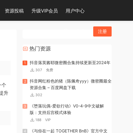
资源投稿
升级VIP会员
用户中心
登录
注册
热门资源
抖音落英酱耶微密圈合集持续更新至2024年
1
307
免费
抖音网红粉色的猪（陈佩奇yyy）微密圈最全
2
一个
资源合集 – 百度网盘下载
提升
302
《堕落玩偶-爱欲行动》V0-4-9中文破解
3
版：支持后宫模式体验
188
VIP
《与你在一起 TOGETHER BnB》官方中文
4