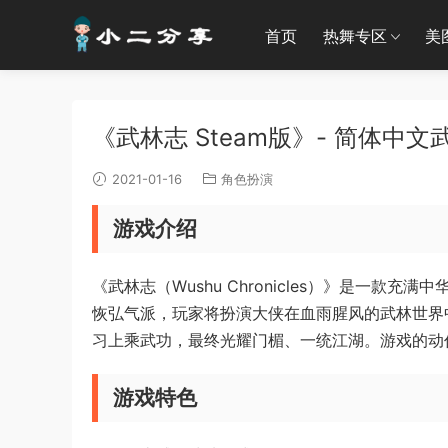
首页
热舞专区
美
《武林志 Steam版》- 简体中文
2021-01-16
角色扮演
游戏介绍
《武林志（Wushu Chronicles）》是一款
恢弘气派，玩家将扮演大侠在血雨腥风的武林世界
习上乘武功，最终光耀门楣、一统江湖。游戏的动
游戏特色