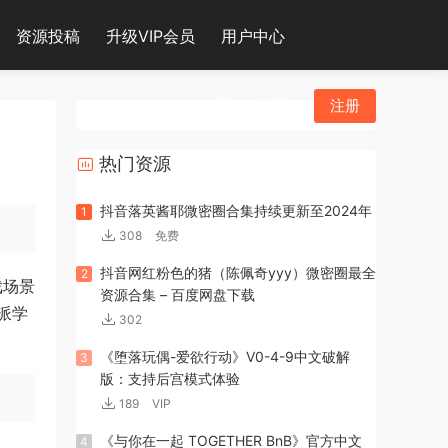
资源投稿
升级VIP会员
用户中心
登录
注册
热门资源
抖音落英酱耶微密圈合集持续更新至2024年
1
308
免费
抖音网红粉色的猪（陈佩奇yyy）微密圈最全
2
戏场景
资源合集 – 百度网盘下载
派学
302
《堕落玩偶-爱欲行动》V0-4-9中文破解
3
版：支持后宫模式体验
189
VIP
《与你在一起 TOGETHER BnB》官方中文
4