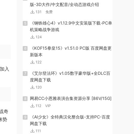
版-3D大作/中文配音/全动态游戏介绍
131
免费
《钢铁雄心4》v1.12.9中文安装版下载-PC单
5
机策略战争游戏
124
《KOF15拳皇15》v1.51.0 PC版 百度网盘更
6
新版本
122
择加入
《艾尔登法环》v1.05数字豪华版+全DLC百
7
度网盘下载
120
网易CC小恩雅表演合集资源分享 [86V/15G]
8
112
VIP
战奇
《AI少女》全特典汉化整合版-支持PC-百度
9
林势
网盘下载
111