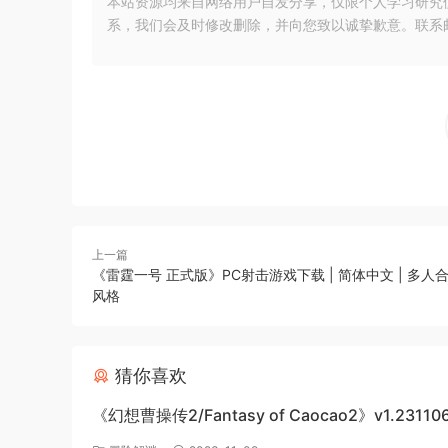
本站资源均来自网络用户自发分享，仅限个人学习研究
系，我们会及时修改删除，并向您致以诚挚歉意。联系邮箱：xia
上一篇
《雷霆一号 正式版》PC射击游戏下载 | 简体中文 | 多人合
风格
猜你喜欢
《幻想曹操传2/Fantasy of Caocao2》v1.23110
下载与介绍