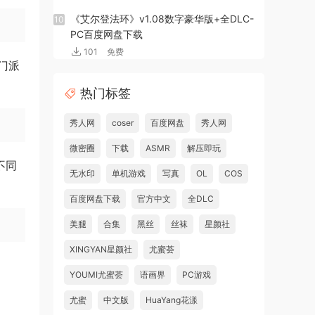
《艾尔登法环》v1.08数字豪华版+全DLC-
10
PC百度网盘下载
101
免费
门派
热门标签
秀人网
coser
百度网盘
秀人网
微密圈
下载
ASMR
解压即玩
不同
无水印
单机游戏
写真
OL
COS
百度网盘下载
官方中文
全DLC
美腿
合集
黑丝
丝袜
星颜社
XINGYAN星颜社
尤蜜荟
YOUMI尤蜜荟
语画界
PC游戏
尤蜜
中文版
HuaYang花漾