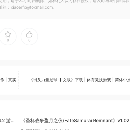
使用，请于24小时内删除。如权利人认为存在侵权，请及时与我们取得联
oerfx@foxmail.com。
0
0
作 | 真实
《街头力量足球 中文版》下载 | 体育竞技游戏 | 简体中文 
6.2 游戏
《圣杯战争盈月之仪/FateSamurai Remnant》v1.02
单机游戏下载