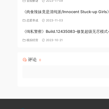
冒险解谜
2023-11-09
《肉食辣妹竟是清纯派/Innocent Stuck-up Girl
机游戏免费下载
恋爱养成
2023-11-03
《缉私警察》Build.12435083-修复超级无尽模式
DLC-官方中文-免费下载
模拟经营
2023-10-21
评论
0