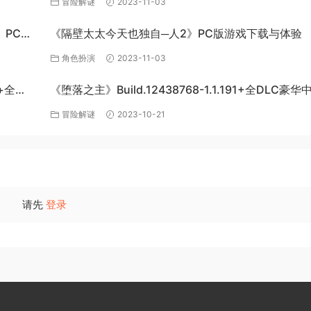
冒险解谜
2023-11-03
s》PC单
《隔壁太太今天也独自─人2》PC版游戏下载与体验
角色扮演
2023-11-03
+全
《堕落之主》Build.12438768-1.1.191+全DLC豪
下载
冒险解谜
2023-10-21
请先
登录