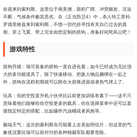
欢迎来到索利斯。这里位于南美洲，面积广阔、冲突频发、压迫
不断，气候条件极其恶劣。在《正当防卫4》中，杀人特工里科·
罗德里格兹来到索利斯，不惜一切代价寻找有关自己过去的真
相。穿上飞翼、带上完全由您定制的抓钩，准备好叱咤风云吧！
游戏特性
抓钩升级：瑞可装备的抓钩一直在进化着，如今已经成为无比强
大的多功能道具了。除了快速移动、把敌人物品捆绑在一起之
外，抓钩在流程初期就可以附在火箭推进器或者热气球上了。
玩具：你的空投直升机小伙伴比以前更加训练有素了——这不只
意味着他们能够给你空投更多的载具，你在选择菜单中还可以直
接指定特定的搭配，比如爆炸汽油桶或者风炮等。
极端天气：这次的索利斯岛可能看上去美如明信片，但这里的气
象状况要比瑞可以前对付的各种独裁军队都要危险。