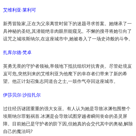
艾维利亚·莱利可
新秀冒险家,正在为父亲离世时留下的迷题寻求答案。她继承了一
具神秘的圣铠,其潜能绝非肉眼所能窥见。不懈的搜寻将她引向了
诅咒之城埃斯纳尔,在这座城市中,她被卷入了一场史诗般的斗争。
扎库尔德·梵卓
英勇无畏的守护者领袖,率领地下抵抗组织对抗青炎。尽管处境岌
岌可危,突然到来的艾维利亚为他麾下的幸存者们带来了新的希
望。他正计划召集志同道合之士,一鼓作气夺回这座城市。
伊莎贝尔·沙拉扎尔
过往经历谜团重重的强大女巫。有人认为她是导致冰渊包围整个
埃斯纳尔罪魁祸首.冰渊是会导致试图穿越者瞬间丧命的圣灵屏
障。目前她已是守护者的阶下因,但她真的会交代其中的奥秘,解除
自己的魔法吗?