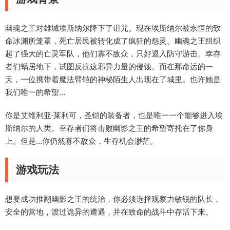
幽魂之王对雄城埃斯纳尔降下了诅咒。现在埃斯纳尔被永恒的致
命冰渊所笼罩，死亡居民被转化成了疯狂的怨灵。幽魂之王组织
起了强大的亡灵军队，他们寡不敌众，只好退入防守游击。幸存
者们蜗居地下，试图反抗这邪异力量的侵蚀。而在那命运的一
天，一位携带着魔法臂铠的神秘陌生人出现在了城里。也许她是
我们唯一的希望…
你是艾维利亚·莱利可，圣铠的装备者，也是唯一一个能够进入埃
斯纳尔的人类。幸存者们将击败幽影之王的希望寄托在了你身
上。但是…你仍然寡不敌众，生存机会渺茫。
游戏玩法
想要成功推翻幽影之王的统治，你必须选择观察力敏锐的队长，
安全的营地，渡过诡异的遭遇，并在致命的战斗中存活下来。