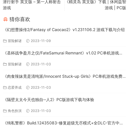
潜行射手 英文版 – 第一人称射击
《精灵岛 英文版》下载 | 休闲益智
游戏
游戏 | PC版
猜你喜欢
《幻想曹操传2/Fantasy of Caocao2》v1.231106.2 游戏下载与介绍
冒险解谜
2023-11-09
《圣杯战争盈月之仪/FateSamurai Remnant》v1.02 PC单机游戏下
载
冒险解谜
2023-11-03
《肉食辣妹竟是清纯派/Innocent Stuck-up Girls》PC单机游戏免费
下载
恋爱养成
2023-11-03
《隔壁太太今天也独自─人2》PC版游戏下载与体验
角色扮演
2023-11-03
《缉私警察》Build.12435083-修复超级无尽模式+全DLC-官方中文-