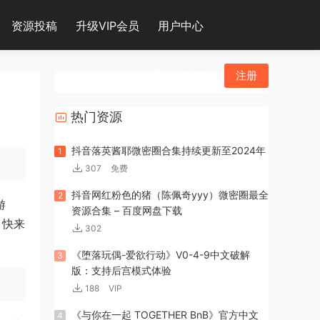
资源投稿
升级VIP会员
用户中心
登录
注册
热门资源
抖音落英酱耶微密圈合集持续更新至2024年
1
307
免费
抖音网红粉色的猪（陈佩奇yyy）微密圈最全
2
游
资源合集 – 百度网盘下载
。快来
302
《堕落玩偶-爱欲行动》V0-4-9中文破解
3
版：支持后宫模式体验
188
VIP
《与你在一起 TOGETHER BnB》官方中文
4