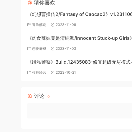
猜你喜欢
《幻想曹操传2/Fantasy of Caocao2》v1.23110
下载与介绍
冒险解谜
2023-11-09
《肉食辣妹竟是清纯派/Innocent Stuck-up Girl
机游戏免费下载
恋爱养成
2023-11-03
《缉私警察》Build.12435083-修复超级无尽模式
DLC-官方中文-免费下载
模拟经营
2023-10-21
评论
0