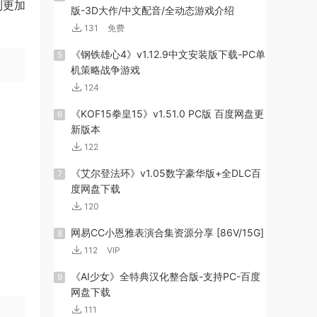
到更加
版-3D大作/中文配音/全动态游戏介绍
131
免费
《钢铁雄心4》v1.12.9中文安装版下载-PC单
5
机策略战争游戏
124
《KOF15拳皇15》v1.51.0 PC版 百度网盘更
6
新版本
122
《艾尔登法环》v1.05数字豪华版+全DLC百
7
度网盘下载
120
网易CC小恩雅表演合集资源分享 [86V/15G]
8
112
VIP
《AI少女》全特典汉化整合版-支持PC-百度
9
网盘下载
111