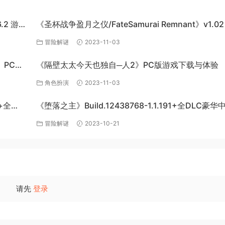
6.2 游戏
《圣杯战争盈月之仪/FateSamurai Remnant》v1.02
单机游戏下载
冒险解谜
2023-11-03
s》PC单
《隔壁太太今天也独自─人2》PC版游戏下载与体验
角色扮演
2023-11-03
+全
《堕落之主》Build.12438768-1.1.191+全DLC豪
下载
冒险解谜
2023-10-21
请先
登录