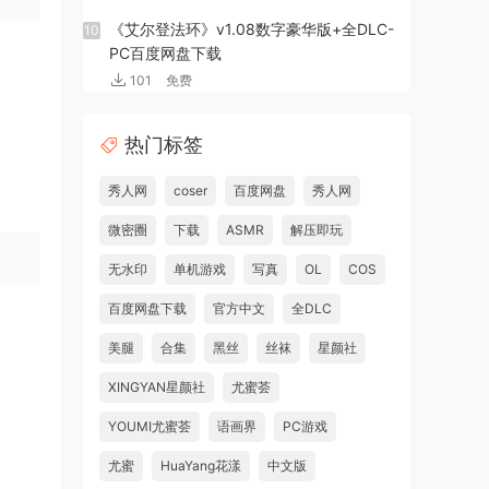
《艾尔登法环》v1.08数字豪华版+全DLC-
10
PC百度网盘下载
101
免费
热门标签
秀人网
coser
百度网盘
秀人网
微密圈
下载
ASMR
解压即玩
无水印
单机游戏
写真
OL
COS
百度网盘下载
官方中文
全DLC
美腿
合集
黑丝
丝袜
星颜社
XINGYAN星颜社
尤蜜荟
YOUMI尤蜜荟
语画界
PC游戏
尤蜜
HuaYang花漾
中文版