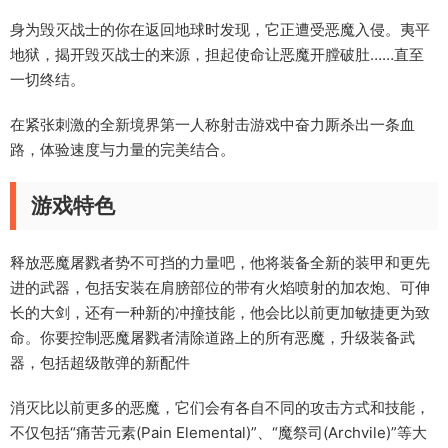
身为毁灭战士的你在返回地球时发现，它正遭受恶魔入侵。夷平
地狱，揭开毁灭战士的来源，担起使命让恶魔开膛破肚……直至
一切终结。
在紧张刺激的全新境界第一人称射击游戏中奋力厮杀出一条血
路，体验速度与力量的完美结合。
游戏特色
释放恶魔屠戮者势不可挡的力量吧，他将装备全新的装甲和更先
进的武器，包括安装在肩膀部位的带有火焰喷射的加农炮、可伸
长的大剑，还有一种新的冲撞技能，他会比以前更加敏捷更为致
命。你要控制恶魔屠戮者清除道路上的所有恶魔，升级装备武
器，包括超级散弹的新配件
消灭比以前更多的恶魔，它们会有各自不同的攻击方式和技能，
不仅包括“痛苦元素(Pain Elemental)”、“魔祭司(Archvile)”等大