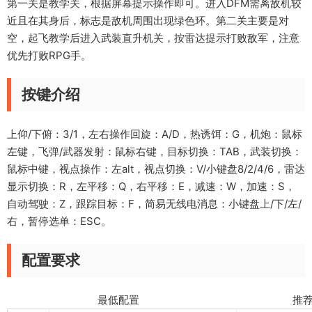
第一关是教学关，根据屏幕提示操作即可。进入DFM需离敌机较
近且在其身后，标志是敌机周围出现绿色环。第二关主要是对
空，起飞教学后进入武装直升机关，按雷达提示打败敌军，注意
优先打败RPG手。
按键介绍
上仰/下俯：3/1，左右操作回旋：A/D，热诱饵：G，机炮：鼠标
左键，飞弹/武器发射：鼠标右键，目标切换：TAB，武装切换：
鼠标中键，视点操作：左alt，视点切换：V/小键盘8/2/4/6，雷达
显示切换：R，左平移：Q，右平移：E，减速：W，加速：S，
自动驾驶：Z，跟踪目标：F，简易无线电消息：小键盘上/下/左/
右，暂停选单：ESC。
配置要求
最低配置 推荐配