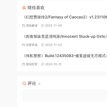
猜你喜欢
《幻想曹操传2/Fantasy of Caocao2》v1.23110
下载与介绍
冒险解谜
2023-11-09
《肉食辣妹竟是清纯派/Innocent Stuck-up Girl
机游戏免费下载
恋爱养成
2023-11-03
《缉私警察》Build.12435083-修复超级无尽模式
DLC-官方中文-免费下载
模拟经营
2023-10-21
评论
0