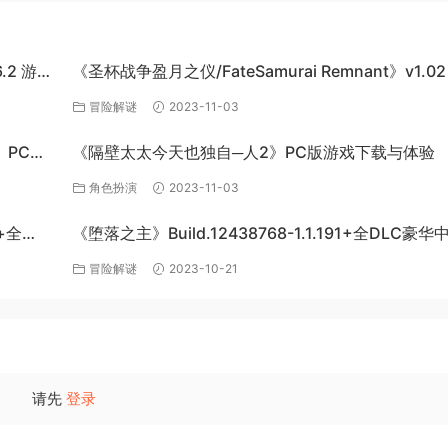
6.2 游戏
《圣杯战争盈月之仪/FateSamurai Remnant》v1.02
单机游戏下载
冒险解谜
2023-11-03
s》PC单
《隔壁太太今天也独自─人2》PC版游戏下载与体验
角色扮演
2023-11-03
+全
《堕落之主》Build.12438768-1.1.191+全DLC豪
下载
冒险解谜
2023-10-21
请先
登录