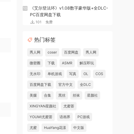
《艾尔登法环》v1.08数字豪华版+全DLC-
10
PC百度网盘下载
101
免费
热门标签
秀人网
coser
百度网盘
秀人网
微密圈
下载
ASMR
解压即玩
无水印
单机游戏
写真
OL
COS
百度网盘下载
官方中文
全DLC
美腿
合集
黑丝
丝袜
星颜社
XINGYAN星颜社
尤蜜荟
YOUMI尤蜜荟
语画界
PC游戏
尤蜜
HuaYang花漾
中文版