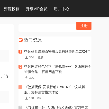
资源投稿
升级VIP会员
用户中心
登录
注册
热门资源
抖音落英酱耶微密圈合集持续更新至2024年
1
307
免费
抖音网红粉色的猪（陈佩奇yyy）微密圈最全
2
资源合集 – 百度网盘下载
家。请
302
《堕落玩偶-爱欲行动》V0-4-9中文破解
3
版：支持后宫模式体验
188
VIP
《与你在一起 TOGETHER BnB》官方中文
4