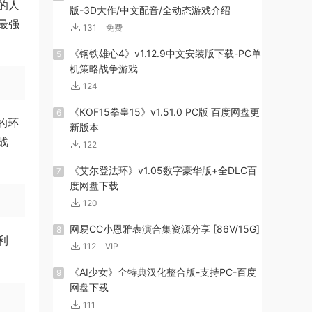
的人
版-3D大作/中文配音/全动态游戏介绍
最强
131
免费
《钢铁雄心4》v1.12.9中文安装版下载-PC单
5
机策略战争游戏
124
《KOF15拳皇15》v1.51.0 PC版 百度网盘更
6
的环
新版本
战
122
《艾尔登法环》v1.05数字豪华版+全DLC百
7
度网盘下载
120
网易CC小恩雅表演合集资源分享 [86V/15G]
8
利
112
VIP
《AI少女》全特典汉化整合版-支持PC-百度
9
网盘下载
111