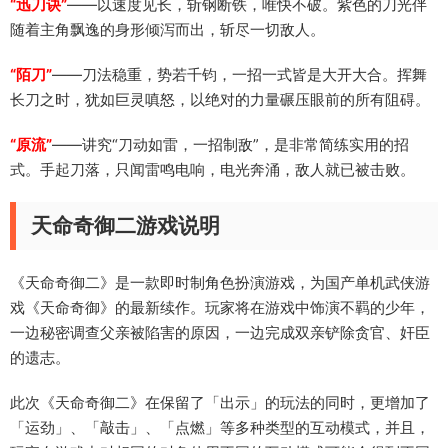
“迅刀诀”
——以速度见长，斩钢断铁，唯快不破。紫色的刀光伴
随着主角飘逸的身形倾泻而出，斩尽一切敌人。
“陌刀”
——刀法稳重，势若千钧，一招一式皆是大开大合。挥舞
长刀之时，犹如巨灵嗔怒，以绝对的力量碾压眼前的所有阻碍。
“原流”
——讲究“刀动如雷，一招制敌”，是非常简练实用的招
式。手起刀落，只闻雷鸣电响，电光奔涌，敌人就已被击败。
天命奇御二游戏说明
《天命奇御二》是一款即时制角色扮演游戏，为国产单机武侠游
戏《天命奇御》的最新续作。玩家将在游戏中饰演不羁的少年，
一边秘密调查父亲被陷害的原因，一边完成双亲铲除贪官、奸臣
的遗志。
此次《天命奇御二》在保留了「出示」的玩法的同时，更增加了
「运劲」、「敲击」、「点燃」等多种类型的互动模式，并且，