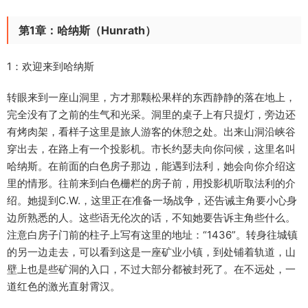
第1章：哈纳斯（Hunrath）
1：欢迎来到哈纳斯
转眼来到一座山洞里，方才那颗松果样的东西静静的落在地上，
完全没有了之前的生气和光采。洞里的桌子上有只提灯，旁边还
有烤肉架，看样子这里是旅人游客的休憩之处。出来山洞沿峡谷
穿出去，在路上有一个投影机。市长约瑟夫向你问候，这里名叫
哈纳斯。在前面的白色房子那边，能遇到法利，她会向你介绍这
里的情形。往前来到白色栅栏的房子前，用投影机听取法利的介
绍。她提到C.W.，这里正在准备一场战争，还告诫主角要小心身
边所熟悉的人。这些语无伦次的话，不知她要告诉主角些什么。
注意白房子门前的柱子上写有这里的地址：“1436”。转身往城镇
的另一边走去，可以看到这是一座矿业小镇，到处铺着轨道，山
壁上也是些矿洞的入口，不过大部分都被封死了。在不远处，一
道红色的激光直射霄汉。