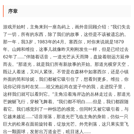
序章
游戏开始时，主角来到一座岛屿上，画外音回顾介绍：“我们失去
了一切，所有的东西，除了我们的故事，这些是不该被遗忘的。
那一年，我3岁，1983年的4月。塞西尔，对你来说就是1879
年。山姆和维拉，这事儿就像昨天刚刚发生一样，但是已经过去
62年了……”伴随着话音，一道光芒从天而降，盘旋着朝远方延伸
而去。“那道光，就是我们所有新故事的开始。那道光横穿天空，
既让人着迷，又叫人紧张。不管是在森林中如塞西尔，还是小镇
外面的简和珍妮，我们都被它吸引住了，想看到更多。维拉，你
说你记得当时在笑……祖父抱起尚在篮子中的我，走进院子里，
这样我们就可以看到它。”主角沿着海岸边的丛林走过去，那道光
芒婉蜒飞行，穿梭飞舞着。“我们都不明白……但是，我们都跟随
着它。我们感觉到了一种惊恐的感觉，但同时又被它吸引着，与
它越来越近……”话音渐落，那道光芒飞临主角的身前，仿似一只
巨大的松果在面前旋转着，绽放光芒。外壳剥落，这只果实里飞
出一颗圆球，发射出万道金芒，眩目迷人……