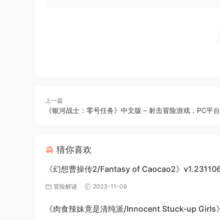
上一篇
《银河战士：零号任务》中文版 – 射击冒险游戏，PC平台
猜你喜欢
《幻想曹操传2/Fantasy of Caocao2》v1.23110
下载与介绍
冒险解谜
2023-11-09
《肉食辣妹竟是清纯派/Innocent Stuck-up Girl