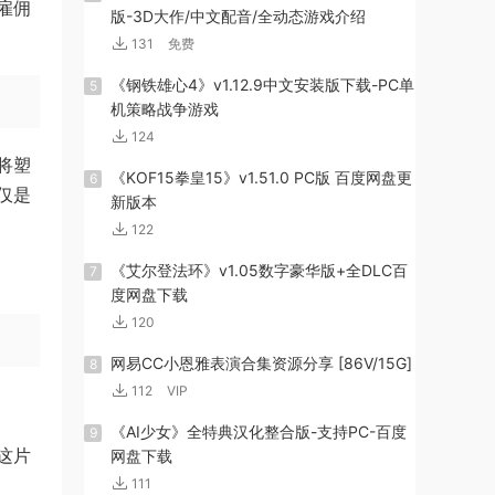
雇佣
版-3D大作/中文配音/全动态游戏介绍
131
免费
《钢铁雄心4》v1.12.9中文安装版下载-PC单
5
机策略战争游戏
124
将塑
《KOF15拳皇15》v1.51.0 PC版 百度网盘更
6
仅是
新版本
122
《艾尔登法环》v1.05数字豪华版+全DLC百
7
度网盘下载
120
网易CC小恩雅表演合集资源分享 [86V/15G]
8
112
VIP
《AI少女》全特典汉化整合版-支持PC-百度
9
这片
网盘下载
111