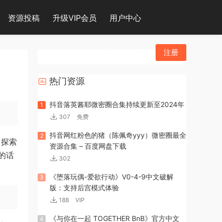
资源投稿
升级VIP会员
用户中心
登录
注册
热门资源
抖音落英酱耶微密圈合集持续更新至2024年
1
307
免费
抖音网红粉色的猪（陈佩奇yyy）微密圈最全
2
，探索
资源合集 – 百度网盘下载
的话
302
《堕落玩偶-爱欲行动》V0-4-9中文破解
3
版：支持后宫模式体验
188
VIP
《与你在一起 TOGETHER BnB》官方中文
4