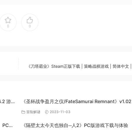
0
0
《刀塔霸业》Steam正版下载 | 策略战棋游戏 | 简体中文 |
6.2 游戏
《圣杯战争盈月之仪/FateSamurai Remnant》v1.02
单机游戏下载
冒险解谜
2023-11-03
s》PC单
《隔壁太太今天也独自─人2》PC版游戏下载与体验