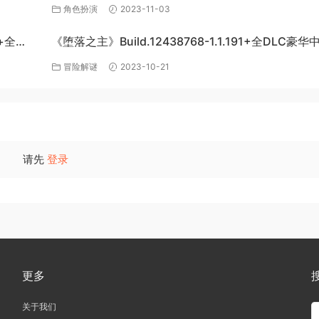
角色扮演
2023-11-03
+全
《堕落之主》Build.12438768-1.1.191+全DLC豪
下载
冒险解谜
2023-10-21
请先
登录
更多
关于我们