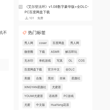
《艾尔登法环》v1.08数字豪华版+全DLC-
10
PC百度网盘下载
101
免费
机不
热门标签
秀人网
coser
百度网盘
秀人网
微密圈
下载
ASMR
解压即玩
无水印
单机游戏
写真
OL
COS
百度网盘下载
官方中文
全DLC
美腿
合集
黑丝
丝袜
星颜社
XINGYAN星颜社
尤蜜荟
YOUMI尤蜜荟
语画界
PC游戏
尤蜜
中文版
HuaYang花漾