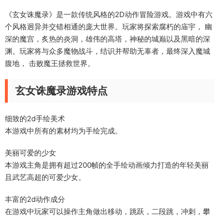
《玄女诛魔录》是一款传统风格的2D动作冒险游戏。游戏中有六
个风格迥异并交错相通的庞大世界。玩家将探索腐朽的庙宇， 幽
深的魔宫，炙热的炎洞，雄伟的高塔，神秘的城巅以及黑暗的深
渊。玩家将与众多魔物战斗，结识并帮助无辜者，最终深入魔城
腹地， 击败魔王拯救世界。
玄女诛魔录游戏特点
细致的2d手绘美术
本游戏中所有的素材均为手绘完成。
美丽可爱的少女
本游戏主角是拥有超过200帧的全手绘动画倾力打造的年轻美丽
且武艺高超的可爱少女。
丰富的2d动作成分
在游戏中玩家可以操作主角做出移动，跳跃，二段跳，冲刺，攀