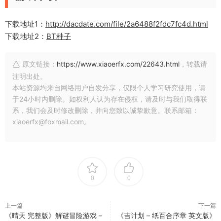
下载地址1：
http://dacdate.com/file/2a6488f2fdc7fc4d.html
下载地址2：
BT种子
原文链接：
https://www.xiaoerfx.com/22643.html
，转载请
注明出处。
本站资源均来自网络用户自发分享，仅限个人学习研究使用，请
于24小时内删除。如权利人认为存在侵权，请及时与我们取得联
系，我们会及时修改删除，并向您致以诚挚歉意。联系邮箱：
xiaoerfx@foxmail.com。
0
0
上一篇
下一篇
《晴天 完整版》解谜冒险游戏 –
《吉计划 – 纸百合序章 英文版》