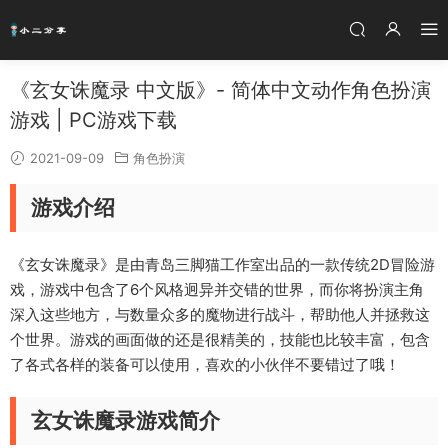
《玄女诛魔录 中文版》- 简体中文动作角色扮演
游戏 | PC游戏下载
2021-09-09
角色扮演
游戏介绍
《玄女诛魔录》是由青岛三脚猫工作室出品的一款传统2D冒险游
戏，游戏中包含了6个风格迥异并交错的世界，而你将扮演主角
深入这些地方，与数量众多的魔物进行战斗，帮助他人并拯救这
个世界。游戏的画面做的还是很精美的，技能也比较丰富，包含
了各式各样的装备可以使用，喜欢的小伙伴不要错过了哦！
玄女诛魔录游戏简介