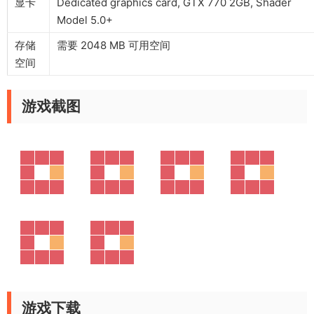
显卡
Dedicated graphics card, GTX 770 2GB, Shader
Model 5.0+
存储
需要 2048 MB 可用空间
空间
游戏截图
游戏下载