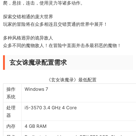
爬，悬挂，连击，使用灵力等诸多动作。
探索交错相通的庞大世界
玩家的冒险将在众多相连且交错贯通的世界中展开！
多种风格迥异的诡异敌人
众多不同的魔物敌人！在冒险中直面并击杀最邪恶的魔物！
玄女诛魔录配置需求
《玄女诛魔录》最低配置
操作
Windows 7
系统
处理
i5-3570 3.4 GHz 4 Core
器
内存
4 GB RAM