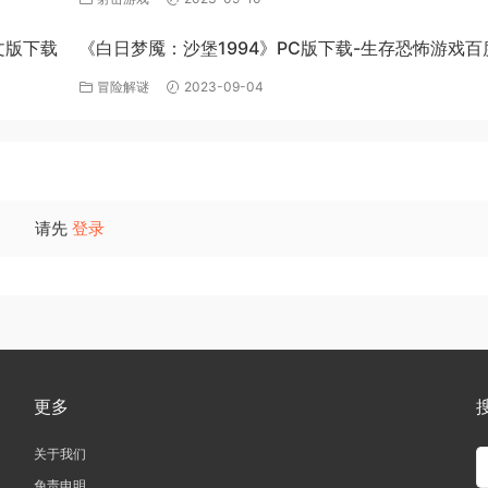
中文版下载
《白日梦魇：沙堡1994》PC版下载-生存恐怖游戏百
盘资源
冒险解谜
2023-09-04
请先
登录
更多
关于我们
免责申明