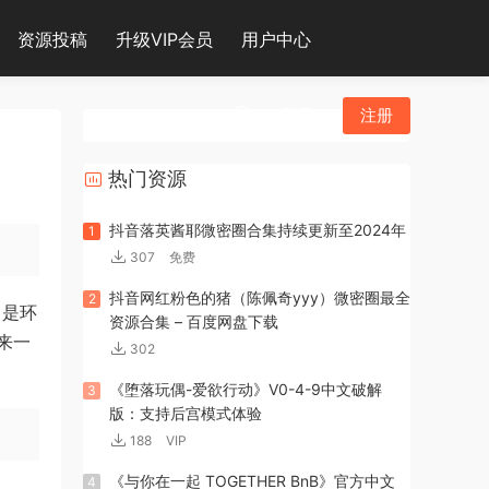
资源投稿
升级VIP会员
用户中心
登录
注册
热门资源
抖音落英酱耶微密圈合集持续更新至2024年
1
307
免费
抖音网红粉色的猪（陈佩奇yyy）微密圈最全
2
曾是环
资源合集 – 百度网盘下载
来一
302
《堕落玩偶-爱欲行动》V0-4-9中文破解
3
版：支持后宫模式体验
188
VIP
《与你在一起 TOGETHER BnB》官方中文
4