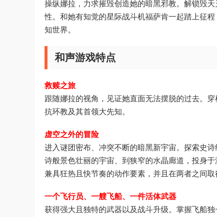
操纵娜拉，力求摧毁创造她的暗黑邪教。解锁毁天
性。和她有知觉的星际战斗机福萨肯一起踏上征程
知世界。
和声游戏特点
救赎之旅
跟随娜拉的视角，见证她直面无法摆脱的过去。穿
抗环教及其首领大先知。
虚空之外的冒险
进入谜团密布、冲突不断的暗黑新宇宙。探索史诗
诗般景色壮丽的宇宙、到狭窄的水晶廊道，投身于
兼具狂热且快节奏的动作要素，并且在两者之间取
一个飞行员、一艘飞船、一件活体武器
获得强大且独特的武器以及战斗升级。掌握飞船独