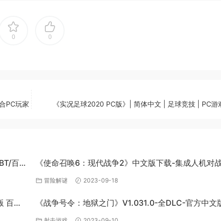
0
0
合PC玩家
《实况足球2020 PC版》| 简体中文 | 足球竞技 | PC
BT/百度
《使命召唤6：现代战争2》中文版下载-集成人机对战B
补丁-百度网盘
冒险解谜
2023-09-18
版 百度
《战争号令：地狱之门》V1.031.0-全DLC-官方中文
费下载
射击游戏
2023-09-10