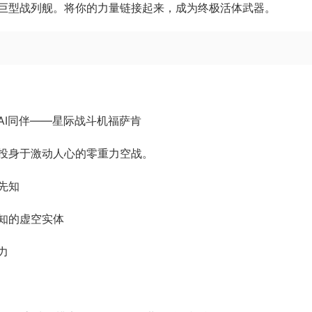
巨型战列舰。将你的力量链接起来，成为终极活体武器。
AI同伴——星际战斗机福萨肯
投身于激动人心的零重力空战。
先知
知的虚空实体
力