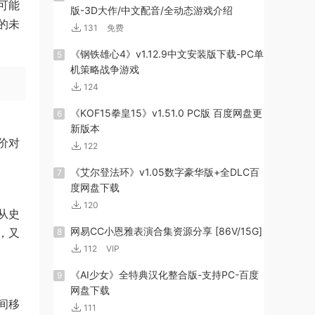
可能
版-3D大作/中文配音/全动态游戏介绍
的未
131
免费
《钢铁雄心4》v1.12.9中文安装版下载-PC单
5
机策略战争游戏
124
《KOF15拳皇15》v1.51.0 PC版 百度网盘更
6
新版本
价对
122
《艾尔登法环》v1.05数字豪华版+全DLC百
7
度网盘下载
120
从史
网易CC小恩雅表演合集资源分享 [86V/15G]
，又
8
112
VIP
《AI少女》全特典汉化整合版-支持PC-百度
9
网盘下载
间移
111