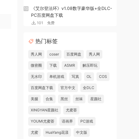
《艾尔登法环》v1.08数字豪华版+全DLC-
10
PC百度网盘下载
101
免费
热门标签
秀人网
coser
百度网盘
秀人网
微密圈
下载
ASMR
解压即玩
无水印
单机游戏
写真
OL
COS
百度网盘下载
官方中文
全DLC
美腿
合集
黑丝
丝袜
星颜社
XINGYAN星颜社
尤蜜荟
YOUMI尤蜜荟
语画界
PC游戏
尤蜜
HuaYang花漾
中文版