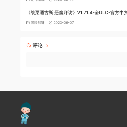
《战栗通古斯 恶魔拜访》V1.71.4-全DLC-官方
冒险解谜
2023-09-07
评论
0