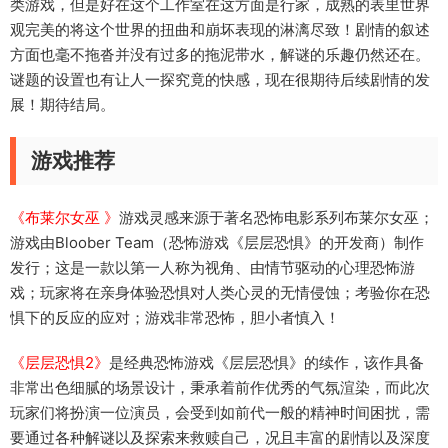
类游戏，但是好在这个工作室在这方面是行家，成熟的表里世界
观完美的将这个世界的扭曲和崩坏表现的淋漓尽致！剧情的叙述
方面也毫不拖沓并没有过多的拖泥带水，解谜的乐趣仍然还在。
谜题的设置也有让人一探究竟的快感，现在很期待后续剧情的发
展！期待结局。
游戏推荐
《布莱尔女巫 》
游戏灵感来源于著名恐怖电影系列布莱尔女巫；
游戏由Bloober Team（恐怖游戏《层层恐惧》的开发商）制作
发行；这是一款以第一人称为视角、由情节驱动的心理恐怖游
戏；玩家将在亲身体验恐惧对人类心灵的无情侵蚀；考验你在恐
惧下的反应的应对；游戏非常恐怖，胆小者慎入！
《层层恐惧2》
是经典恐怖游戏《层层恐惧》的续作，该作具备
非常出色细腻的场景设计，秉承着前作优秀的气氛渲染，而此次
玩家们将扮演一位演员，会受到如前代一般的精神时间困扰，需
要通过各种解谜以及探索来救赎自己，况且丰富的剧情以及深度