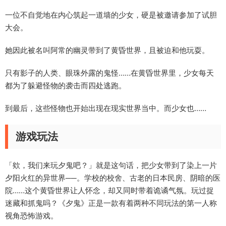
一位不自觉地在内心筑起一道墙的少女，硬是被邀请参加了试胆
大会。
她因此被名叫阿常的幽灵带到了黄昏世界，且被迫和他玩耍。
只有影子的人类、眼珠外露的鬼怪……在黄昏世界里，少女每天
都为了躲避怪物的袭击而四处逃跑。
到最后，这些怪物也开始出现在现实世界当中。而少女也……
游戏玩法
「欸，我们来玩夕鬼吧？」就是这句话，把少女带到了染上一片
夕阳火红的异世界──。学校的校舍、古老的日本民房、阴暗的医
院……这个黄昏世界让人怀念，却又同时带着诡谲气氛。玩过捉
迷藏和抓鬼吗？《夕鬼》正是一款有着两种不同玩法的第一人称
视角恐怖游戏。