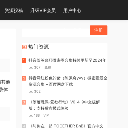
资源投稿
升级VIP会员
用户中心
登录
注册
热门资源
抖音落英酱耶微密圈合集持续更新至2024年
1
307
免费
抖音网红粉色的猪（陈佩奇yyy）微密圈最全
2
猎其他
资源合集 – 百度网盘下载
载体
302
《堕落玩偶-爱欲行动》V0-4-9中文破解
3
版：支持后宫模式体验
188
VIP
《与你在一起 TOGETHER BnB》官方中文
4