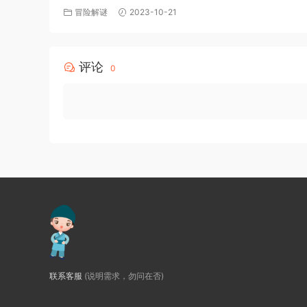
版 百度网盘免费下载
冒险解谜
2023-10-21
评论
0
联系客服
(说明需求，勿问在否)