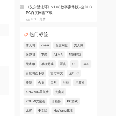
《艾尔登法环》v1.08数字豪华版+全DLC-
10
PC百度网盘下载
101
免费
热门标签
秀人网
coser
百度网盘
秀人网
微密圈
下载
ASMR
解压即玩
无水印
单机游戏
写真
OL
COS
百度网盘下载
官方中文
全DLC
美腿
合集
黑丝
丝袜
星颜社
XINGYAN星颜社
尤蜜荟
YOUMI尤蜜荟
语画界
PC游戏
尤蜜
中文版
HuaYang花漾