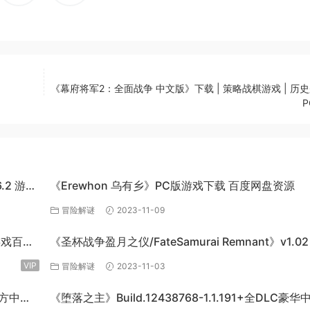
《幕府将军2：全面战争 中文版》下载 | 策略战棋游戏 | 历史
6.2 游戏
《Erewhon 乌有乡》PC版游戏下载 百度网盘资源
冒险解谜
2023-11-09
机游戏百度
《圣杯战争盈月之仪/FateSamurai Remnant》v1.02
单机游戏下载
VIP
冒险解谜
2023-11-03
官方中文
《堕落之主》Build.12438768-1.1.191+全DLC豪