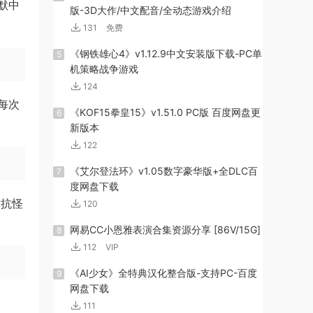
默中
版-3D大作/中文配音/全动态游戏介绍
131
免费
《钢铁雄心4》v1.12.9中文安装版下载-PC单
5
机策略战争游戏
124
每次
《KOF15拳皇15》v1.51.0 PC版 百度网盘更
6
新版本
122
《艾尔登法环》v1.05数字豪华版+全DLC百
7
度网盘下载
对抗怪
120
网易CC小恩雅表演合集资源分享 [86V/15G]
8
112
VIP
《AI少女》全特典汉化整合版-支持PC-百度
9
网盘下载
111