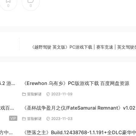
0
0
《越野驾驶 英文版》PC游戏下载 | 赛车竞速 | 英文驾
6.2 游戏
《Erewhon 乌有乡》PC版游戏下载 百度网盘资源
冒险解谜
2023-11-09
机游戏百度
《圣杯战争盈月之仪/FateSamurai Remnant》v1.02
单机游戏下载
VIP
冒险解谜
2023-11-03
官方中文
《堕落之主》Build.12438768-1.1.191+全DLC豪