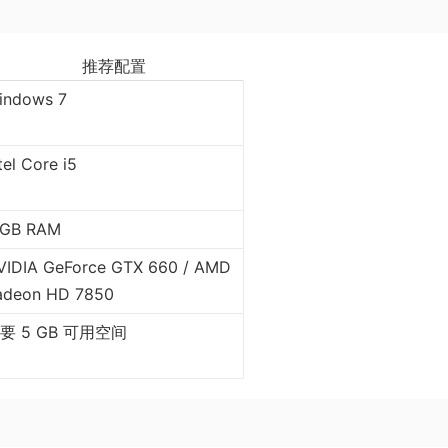
推荐配置
indows 7
tel Core i5
 GB RAM
VIDIA GeForce GTX 660 / AMD
adeon HD 7850
要 5 GB 可用空间