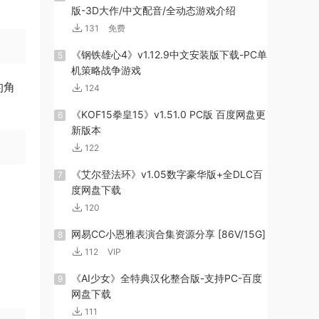
版-3D大作/中文配音/全动态游戏介绍
131
免费
《钢铁雄心4》v1.12.9中文安装版下载-PC单
5
机策略战争游戏
的角
124
《KOF15拳皇15》v1.51.0 PC版 百度网盘更
6
新版本
122
《艾尔登法环》v1.05数字豪华版+全DLC百
7
度网盘下载
120
网易CC小恩雅表演合集资源分享 [86V/15G]
8
112
VIP
《AI少女》全特典汉化整合版-支持PC-百度
9
网盘下载
111