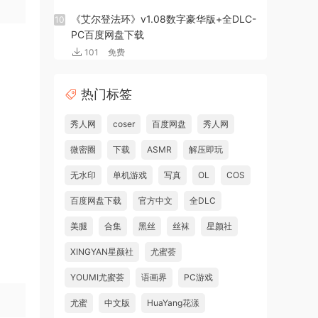
《艾尔登法环》v1.08数字豪华版+全DLC-
10
PC百度网盘下载
101
免费
热门标签
秀人网
coser
百度网盘
秀人网
微密圈
下载
ASMR
解压即玩
无水印
单机游戏
写真
OL
COS
百度网盘下载
官方中文
全DLC
美腿
合集
黑丝
丝袜
星颜社
XINGYAN星颜社
尤蜜荟
YOUMI尤蜜荟
语画界
PC游戏
尤蜜
中文版
HuaYang花漾