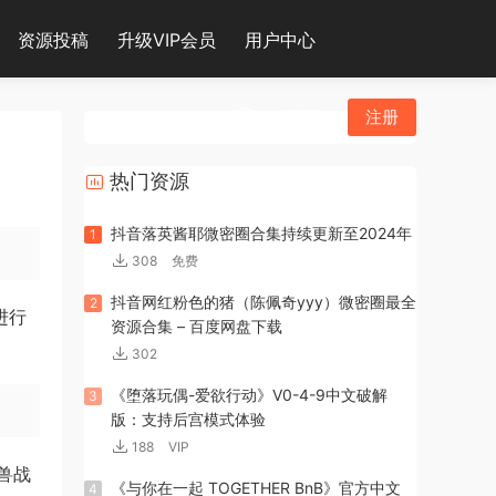
资源投稿
升级VIP会员
用户中心
登录
注册
热门资源
抖音落英酱耶微密圈合集持续更新至2024年
1
308
免费
抖音网红粉色的猪（陈佩奇yyy）微密圈最全
2
进行
资源合集 – 百度网盘下载
302
《堕落玩偶-爱欲行动》V0-4-9中文破解
3
版：支持后宫模式体验
188
VIP
兽战
《与你在一起 TOGETHER BnB》官方中文
4