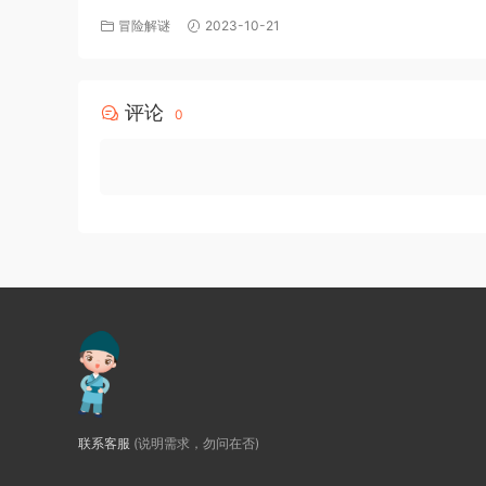
版 百度网盘免费下载
冒险解谜
2023-10-21
评论
0
联系客服
(说明需求，勿问在否)