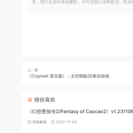
系，我们会及时修改删除，并向您致以诚挚歉意。联系邮箱：xia
上一篇
《Cryptark 英文版》：太空探险2D射击游戏
猜你喜欢
《幻想曹操传2/Fantasy of Caocao2》v1.23110
下载与介绍
冒险解谜
2023-11-09