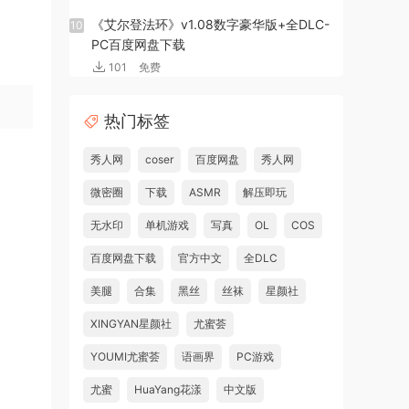
《艾尔登法环》v1.08数字豪华版+全DLC-
10
PC百度网盘下载
101
免费
热门标签
秀人网
coser
百度网盘
秀人网
微密圈
下载
ASMR
解压即玩
无水印
单机游戏
写真
OL
COS
百度网盘下载
官方中文
全DLC
美腿
合集
黑丝
丝袜
星颜社
XINGYAN星颜社
尤蜜荟
YOUMI尤蜜荟
语画界
PC游戏
尤蜜
HuaYang花漾
中文版