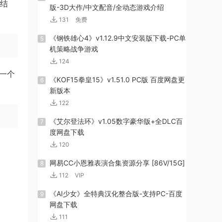
种结
版-3D大作/中文配音/全动态游戏介绍
131
免费
《钢铁雄心4》v1.12.9中文安装版下载-PC单
5
机策略战争游戏
124
一个
《KOF15拳皇15》v1.51.0 PC版 百度网盘更
6
新版本
122
《艾尔登法环》v1.05数字豪华版+全DLC百
7
度网盘下载
120
网易CC小恩雅表演合集资源分享 [86V/15G]
8
112
VIP
《AI少女》全特典汉化整合版-支持PC-百度
9
网盘下载
111