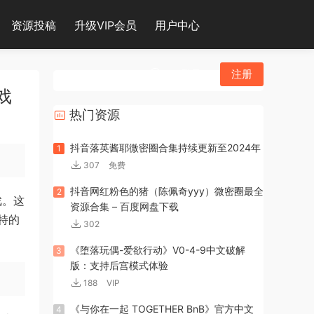
资源投稿
升级VIP会员
用户中心
登录
注册
戏
热门资源
抖音落英酱耶微密圈合集持续更新至2024年
1
307
免费
抖音网红粉色的猪（陈佩奇yyy）微密圈最全
2
游戏。这
资源合集 – 百度网盘下载
特的
302
《堕落玩偶-爱欲行动》V0-4-9中文破解
3
版：支持后宫模式体验
188
VIP
《与你在一起 TOGETHER BnB》官方中文
4