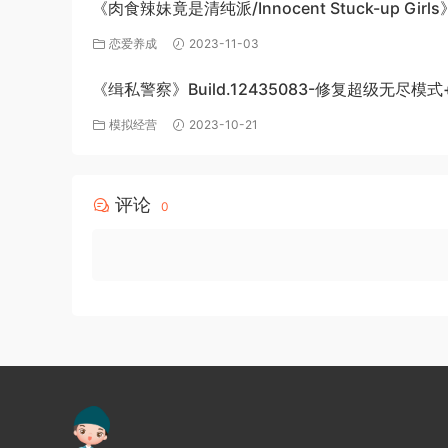
《肉食辣妹竟是清纯派/Innocent Stuck-up Girl
机游戏免费下载
恋爱养成
2023-11-03
《缉私警察》Build.12435083-修复超级无尽模式
DLC-官方中文-免费下载
模拟经营
2023-10-21
评论
0