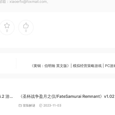
oerfx@foxmail.com。
0
0
《黄铜：伯明翰 英文版》| 模拟经营策略游戏 | PC
6.2 游戏
《圣杯战争盈月之仪/FateSamurai Remnant》v1.02
单机游戏下载
冒险解谜
2023-11-03