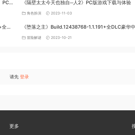
s》PC单
《隔壁太太今天也独自─人2》PC版游戏下载与体验
角色扮演
2023-11-03
+全
《堕落之主》Build.12438768-1.1.191+全DLC豪
下载
冒险解谜
2023-10-21
请先
登录
更多