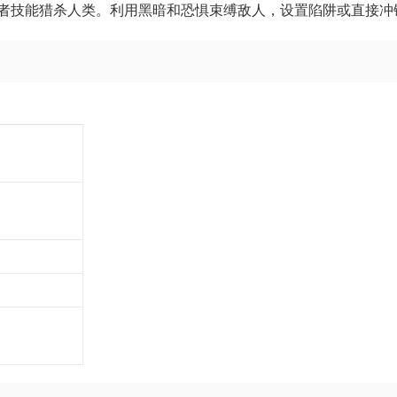
者技能猎杀人类。利用黑暗和恐惧束缚敌人，设置陷阱或直接冲