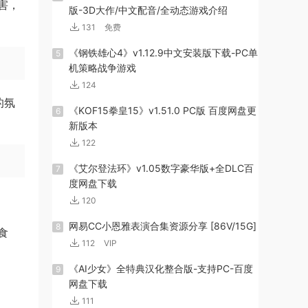
害，
版-3D大作/中文配音/全动态游戏介绍
131
免费
《钢铁雄心4》v1.12.9中文安装版下载-PC单
5
机策略战争游戏
124
的氛
《KOF15拳皇15》v1.51.0 PC版 百度网盘更
6
新版本
122
《艾尔登法环》v1.05数字豪华版+全DLC百
7
度网盘下载
120
网易CC小恩雅表演合集资源分享 [86V/15G]
8
食
112
VIP
《AI少女》全特典汉化整合版-支持PC-百度
9
网盘下载
111