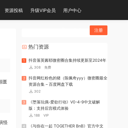
资源投稿
升级VIP会员
用户中心
登录
注册
热门资源
抖音落英酱耶微密圈合集持续更新至2024年
1
308
免费
抖音网红粉色的猪（陈佩奇yyy）微密圈最全
2
资源匮
资源合集 – 百度网盘下载
302
《堕落玩偶-爱欲行动》V0-4-9中文破解
3
版：支持后宫模式体验
188
VIP
演怪
《与你在一起 TOGETHER BnB》官方中文
4