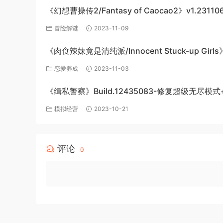
《幻想曹操传2/Fantasy of Caocao2》v1.23110
下载与介绍
冒险解谜
2023-11-09
《肉食辣妹竟是清纯派/Innocent Stuck-up Girl
机游戏免费下载
恋爱养成
2023-11-03
《缉私警察》Build.12435083-修复超级无尽模式
DLC-官方中文-免费下载
模拟经营
2023-10-21
评论
0