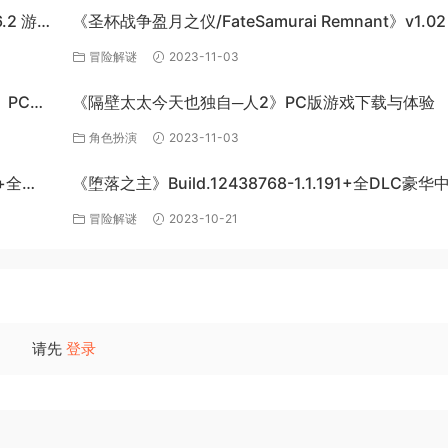
6.2 游戏
《圣杯战争盈月之仪/FateSamurai Remnant》v1.02
单机游戏下载
冒险解谜
2023-11-03
s》PC单
《隔壁太太今天也独自─人2》PC版游戏下载与体验
角色扮演
2023-11-03
+全
《堕落之主》Build.12438768-1.1.191+全DLC豪
下载
冒险解谜
2023-10-21
请先
登录