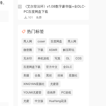
锋。
《艾尔登法环》v1.08数字豪华版+全DLC-
10
PC百度网盘下载
101
免费
热门标签
秀人网
coser
百度网盘
秀人网
微密圈
下载
ASMR
解压即玩
无水印
单机游戏
写真
OL
COS
百度网盘下载
官方中文
全DLC
美腿
合集
黑丝
丝袜
星颜社
XINGYAN星颜社
尤蜜荟
YOUMI尤蜜荟
语画界
PC游戏
尤蜜
中文版
HuaYang花漾