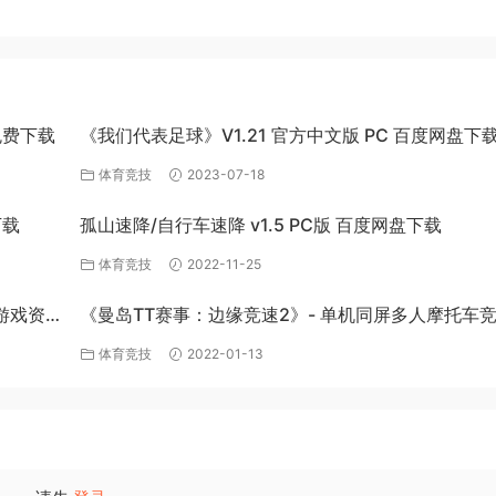
免费下载
《我们代表足球》V1.21 官方中文版 PC 百度网盘下
体育竞技
2023-07-18
下载
孤山速降/自行车速降 v1.5 PC版 百度网盘下载
体育竞技
2022-11-25
游戏资
《曼岛TT赛事：边缘竞速2》- 单机同屏多人摩托车
戏
体育竞技
2022-01-13