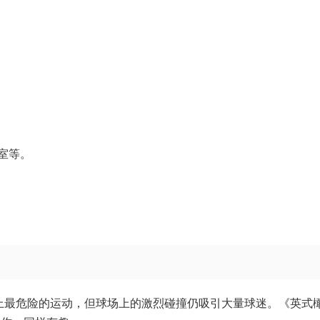
室等。
上最危险的运动，但球场上的激烈碰撞仍吸引大量球迷。《英式