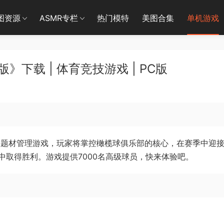
图资源
ASMR专栏
热门模特
美图合集
单机游戏
》下载 | 体育竞技游戏 | PC版
榄球题材管理游戏，玩家将掌控橄榄球俱乐部的核心，在赛季中迎
中取得胜利。游戏提供7000名高级球员，快来体验吧。