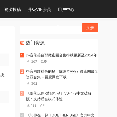
资源投稿
升级VIP会员
用户中心
登录
注册
热门资源
抖音落英酱耶微密圈合集持续更新至2024年
1
307
免费
抖音网红粉色的猪（陈佩奇yyy）微密圈最全
2
接挑
资源合集 – 百度网盘下载
302
《堕落玩偶-爱欲行动》V0-4-9中文破解
3
版：支持后宫模式体验
188
VIP
《与你在一起 TOGETHER BnB》官方中文
4