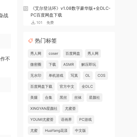
《艾尔登法环》v1.08数字豪华版+全DLC-
10
奋战
PC百度网盘下载
101
免费
热门标签
秀人网
coser
百度网盘
秀人网
操作不
微密圈
下载
ASMR
解压即玩
无水印
单机游戏
写真
OL
COS
百度网盘下载
官方中文
全DLC
美腿
合集
黑丝
丝袜
星颜社
XINGYAN星颜社
尤蜜荟
YOUMI尤蜜荟
语画界
PC游戏
尤蜜
HuaYang花漾
中文版