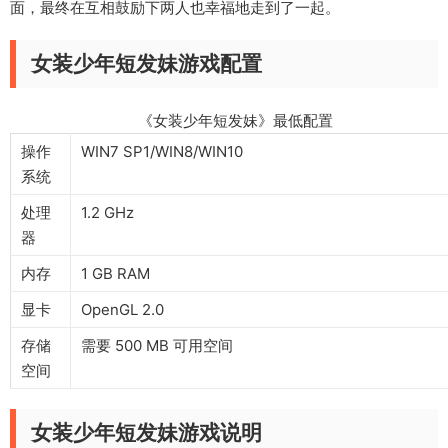
面，最终在互相鼓励下两人也幸福地走到了一起。
女装少年短发妹游戏配置
《女装少年短发妹》最低配置
操作
WIN7 SP1/WIN8/WIN10
系统
处理
1.2 GHz
器
内存
1 GB RAM
显卡
OpenGL 2.0
存储
需要 500 MB 可用空间
空间
女装少年短发妹游戏说明