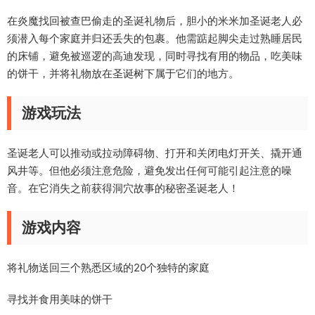
在炎魔找回被查巴偷走的圣诞礼物后，胆小的米米加圣诞老人必
须潜入每个家庭并归还丢失的包裹。他需踮起脚尖走过熟睡居民
的床铺，避免被巡逻的高迪发现，同时寻找有用的物品，吃美味
的饼干，并将礼物放在圣诞树下属于它们的地方。
游戏玩法
圣诞老人可以推动或拉动障碍物、打开和关闭电灯开关、撬开通
风井等。但他必须注意危险，避免发出任何可能引起注意的噪
音。在它消失之前获得洞穴故事的秘密圣诞老人！
游戏内容
将礼物送回三个熟悉区域的20个独特的家庭
寻找并食用美味的饼干