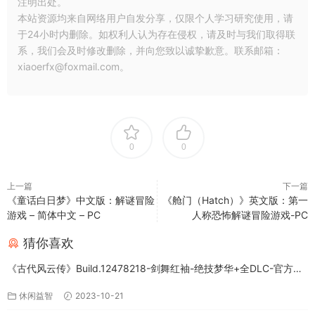
注明出处。
本站资源均来自网络用户自发分享，仅限个人学习研究使用，请
于24小时内删除。如权利人认为存在侵权，请及时与我们取得联
系，我们会及时修改删除，并向您致以诚挚歉意。联系邮箱：
xiaoerfx@foxmail.com。
0
0
上一篇
下一篇
《童话白日梦》中文版：解谜冒险
《舱门（Hatch）》英文版：第一
游戏 – 简体中文 – PC
人称恐怖解谜冒险游戏-PC
猜你喜欢
《古代风云传》Build.12478218-剑舞红袖-绝技梦华+全DLC-官方中
文版下载
休闲益智
2023-10-21