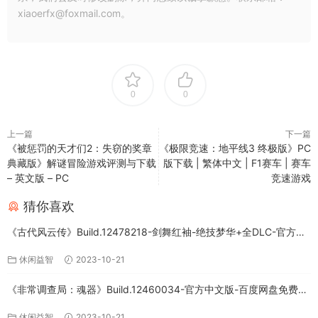
xiaoerfx@foxmail.com。
0
0
上一篇
下一篇
《被惩罚的天才们2：失窃的奖章
《极限竞速：地平线3 终极版》PC
典藏版》解谜冒险游戏评测与下载
版下载 | 繁体中文 | F1赛车 | 赛车
– 英文版 – PC
竞速游戏
猜你喜欢
《古代风云传》Build.12478218-剑舞红袖-绝技梦华+全DLC-官方中
文版下载
休闲益智
2023-10-21
《非常调查局：魂器》Build.12460034-官方中文版-百度网盘免费下
载
休闲益智
2023-10-21