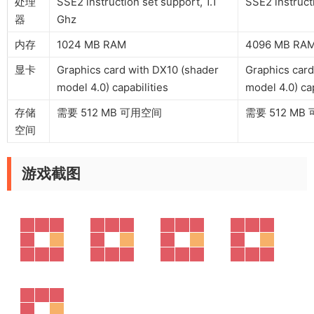
处理
SSE2 instruction set support, 1.1
SSE2 instruct
器
Ghz
内存
1024 MB RAM
4096 MB RA
显卡
Graphics card with DX10 (shader
Graphics card
model 4.0) capabilities
model 4.0) cap
存储
需要 512 MB 可用空间
需要 512 MB
空间
游戏截图