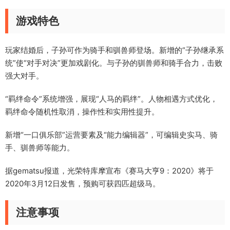
游戏特色
玩家结婚后，子孙可作为骑手和驯兽师登场。新增的“子孙继承系
统”使“对手对决”更加戏剧化。与子孙的驯兽师和骑手合力，击败
强大对手。
“羁绊命令”系统增强，展现“人马的羁绊”。人物相遇方式优化，
羁绊命令随机性取消，操作性和实用性提升。
新增“一口俱乐部”运营要素及“能力编辑器”，可编辑史实马、骑
手、驯兽师等能力。
据gematsu报道，光荣特库摩宣布《赛马大亨9：2020》将于
2020年3月12日发售，预购可获四匹超级马。
注意事项