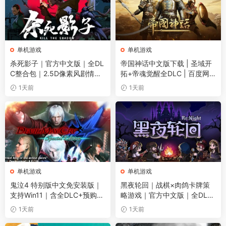
单机游戏
单机游戏
杀死影子｜官方中文版｜全DL
帝国神话中文版下载 | 圣域开
C整合包｜2.5D像素风剧情推
拓+帝魂觉醒全DLC | 百度网
理游戏｜百度网盘直下
盘免安装
1天前
1天前
单机游戏
单机游戏
鬼泣4 特别版中文免安装版｜
黑夜轮回｜战棋×肉鸽卡牌策
支持Win11｜含全DLC+预购特
略游戏｜官方中文版｜全DLC
典｜解压即玩
整合包
1天前
1天前