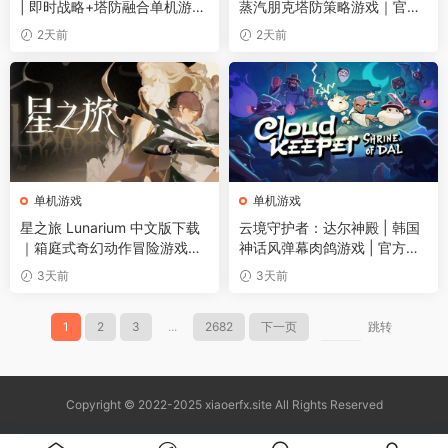
| 即时战略+塔防融合单机游戏
蒸汽朋克塔防策略游戏｜官方
| 全DLC免安装绿色版
中文｜全DLC｜百度网盘直下
2天前
2天前
单机游戏
单机游戏
星之旅 Lunarium 中文版下载
云境守护者：达尔神殿 | 韩国
｜箱庭式奇幻动作冒险游戏｜
神话风弹幕肉鸽游戏 | 官方中
全DLC整合版
文 | 全DLC整合版
3天前
3天前
1
2
3
...
2682
下一页
跳转
Copyright © 2022-2025 xiaoerfx.site All Rights Reserved